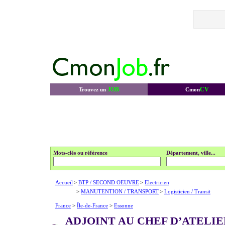
JOB
CV
Trouvez un
Cmon
Mots-clés ou référence
Département, ville...
Accueil
>
BTP / SECOND OEUVRE
>
Electricien
>
MANUTENTION / TRANSPORT
>
Logisticien / Transit
France
>
Île-de-France
>
Essonne
ADJOINT AU CHEF D’ATELI