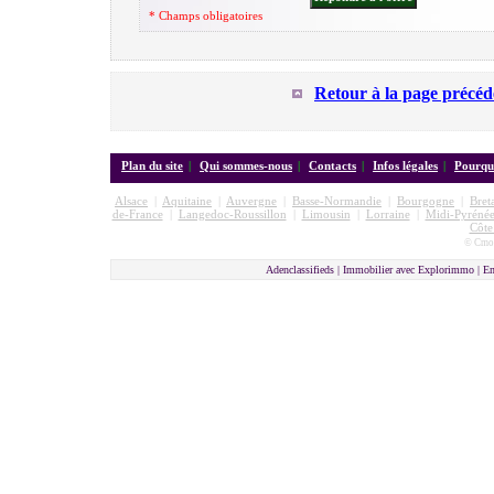
* Champs obligatoires
Retour à la page précéd
Plan du site
|
Qui sommes-nous
|
Contacts
|
Infos légales
|
Pourquo
Alsace
|
Aquitaine
|
Auvergne
|
Basse-Normandie
|
Bourgogne
|
Bret
de-France
|
Langedoc-Roussillon
|
Limousin
|
Lorraine
|
Midi-Pyrénée
Côte
© Cmon
Adenclassifieds | Immobilier avec Explorimmo | E