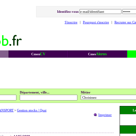
Identifiez-vous
S'inscrire
|
Pourquoi s'inscrire
|
Recruter sur C
CV
Alertes
Cmon
Cmes
Département, ville...
Métier
ANSPORT
>
Gestion stocks / Quai
Le
Imprimer