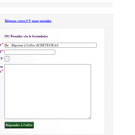
Déposez votre CV pour postuler
OU Postulez via le formulaire
t
l
CV
xte
t