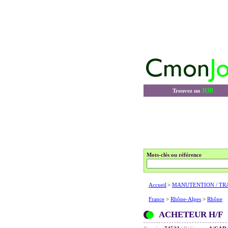
JOB
Trouvez un
Mots-clés ou référence
Accueil
>
MANUTENTION / TR
France
>
Rhône-Alpes
>
Rhône
ACHETEUR H/F