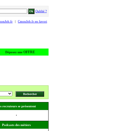
Oublié ?
monJob.fr
|
CmonJob.fr en favori
OFFRE
Déposez une
s recruteurs se présentent
Podcasts des métiers