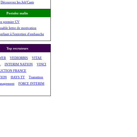
Découvrez les Job'Casts
Postulez malin
on premier CV
nsable lettre de motivation
onfiant à l'entretien d'embauche
Top recruteurs
WER
VEDIORBIS
VITAE
L
INTERIM NATION
VINCI
UCTION FRANCE
TION
HAYS TT
Transition
anagement
FORCE INTERIM