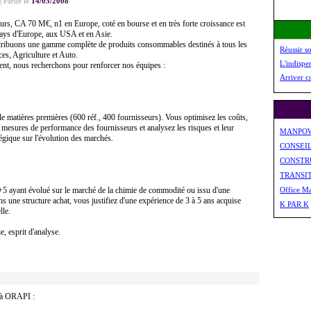
|
Parue le
14/05/2008
s, CA 70 M€, n1 en Europe, coté en bourse et en très forte croissance est
pays d'Europe, aux USA et en Asie.
tribuons une gamme complète de produits consommables destinés à tous les
Réussir s
ices, Agriculture et Auto.
L'indispe
nt, nous recherchons pour renforcer nos équipes :
Arriver c
le matières premières (600 réf., 400 fournisseurs). Vous optimisez les coûts,
es mesures de performance des fournisseurs et analysez les risques et leur
MANPO
atégique sur l'évolution des marchés.
CONSEI
CONSTR
TRANSI
+5 ayant évolué sur le marché de la chimie de commodité ou issu d'une
Office M
s une structure achat, vous justifiez d'une expérience de 3 à 5 ans acquise
K PAR K
lle.
, esprit d'analyse.
e à ORAPI :