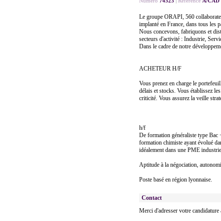
Numéro
74523
|
Référence
A/CAD
Le groupe ORAPI, 560 collaborateur
implanté en France, dans tous les 
Nous concevons, fabriquons et dis
secteurs d'activité : Industrie, Serv
Dans le cadre de notre développeme
ACHETEUR H/F
Vous prenez en charge le portefeuil
délais et stocks. Vous établissez l
criticité. Vous assurez la veille str
h/f
De formation généraliste type Bac 
formation chimiste ayant évolué dan
idéalement dans une PME industrie
Aptitude à la négociation, autonomie
Poste basé en région lyonnaise.
Contact
Merci d'adresser votre candidatur