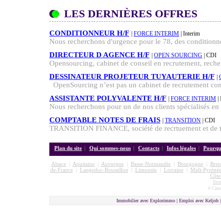
LES DERNIÈRES OFFRES
CONDITIONNEUR H/F
|
FORCE INTERIM
| Interim
Nous recherchons d'urgence pour le 78, des conditionne
DIRECTEUR D AGENCE H/F
|
OPEN SOURCING
| CDI
Opensourcing, cabinet de conseil en recrutement, reche
DESSINATEUR PROJETEUR TUYAUTERIE H/F
|
OpenSourcing n’est pas un cabinet de recrutement comm
ASSISTANTE POLYVALENTE H/F
|
FORCE INTERIM
| 
Nous recherchons pour un de nos clients spécialisés en l
COMPTABLE NOTES DE FRAIS
|
TRANSITION
| CDI
TRANSITION FINANCE, société de recrtuement et de tra
Plan du site
|
Qui sommes-nous
|
Contacts
|
Infos légales
|
Pourquo
Alsace
|
Aquitaine
|
Auvergne
|
Basse-Normandie
|
Bourgogne
|
Bret
de-France
|
Langedoc-Roussillon
|
Limousin
|
Lorraine
|
Midi-Pyrénée
Côte
Tout
© Cmon
Immobilier avec Explorimmo | Emploi avec Keljob 