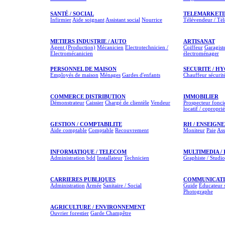
SANTÉ / SOCIAL
TELEMARKETI
Infirmier
Aide soignant
Assistant social
Nourrice
Télévendeur / Té
METIERS INDUSTRIE / AUTO
ARTISANAT
Agent (Production)
Mécanicien
Electrotechnicien /
Coiffeur
Garagist
Electromécanicien
électroménager
PERSONNEL DE MAISON
SECURITE / H
Employés de maison
Ménages
Gardes d'enfants
Chauffeur sécurit
COMMERCE DISTRIBUTION
IMMOBILIER
Démonstrateur
Caissier
Chargé de clientèle
Vendeur
Prospecteur fonci
locatif / coproprié
GESTION / COMPTABILITE
RH / ENSEIGNE
Aide comptable
Comptable
Recouvrement
Moniteur
Paie
Ass
INFORMATIQUE / TELECOM
MULTIMEDIA /
Administration bdd
Installateur
Technicien
Graphiste / Studio
CARRIERES PUBLIQUES
COMMUNICATIO
Administration
Armée
Sanitaire / Social
Guide
Éducateur s
Photographe
AGRICULTURE / ENVIRONNEMENT
Ouvrier forestier
Garde Champêtre