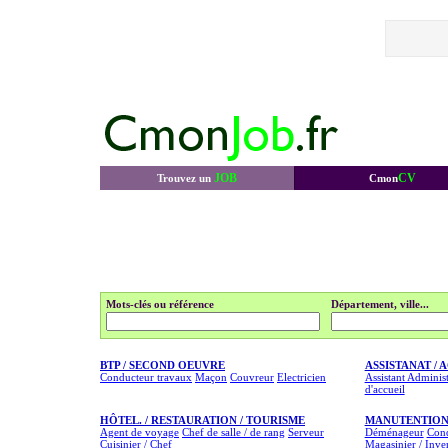
JOB
CV
Trouvez un
Cmon
Mots-clés ou référence
Département, ville...
BTP / SECOND OEUVRE
ASSISTANAT / 
Conducteur travaux
Maçon
Couvreur
Electricien
Assistant Administ
d'accueil
HÔTEL. / RESTAURATION / TOURISME
MANUTENTION
Agent de voyage
Chef de salle / de rang
Serveur
Déménageur
Cond
Cuisinier / Chef
Magasinier / Inve