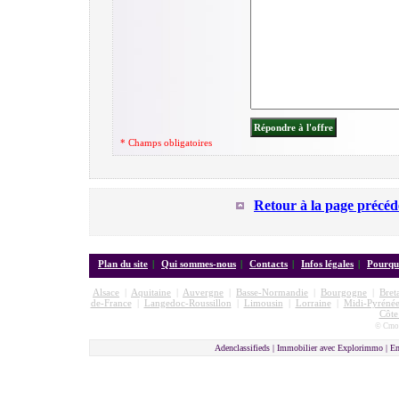
* Champs obligatoires
Retour à la page précéd
Plan du site
|
Qui sommes-nous
|
Contacts
|
Infos légales
|
Pourquo
Alsace
|
Aquitaine
|
Auvergne
|
Basse-Normandie
|
Bourgogne
|
Bret
de-France
|
Langedoc-Roussillon
|
Limousin
|
Lorraine
|
Midi-Pyrénée
Côte
© Cmon
Adenclassifieds | Immobilier avec Explorimmo | E