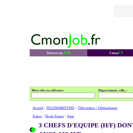
JOB
CV
Trouvez un
Cmon
Mots-clés ou référence
Département, ville...
Accueil
>
TELEMARKETING
>
Télévendeur / Télémarketeur
France
>
Île-de-France
>
Paris
3 CHEFS D'EQUIPE (H/F) DON