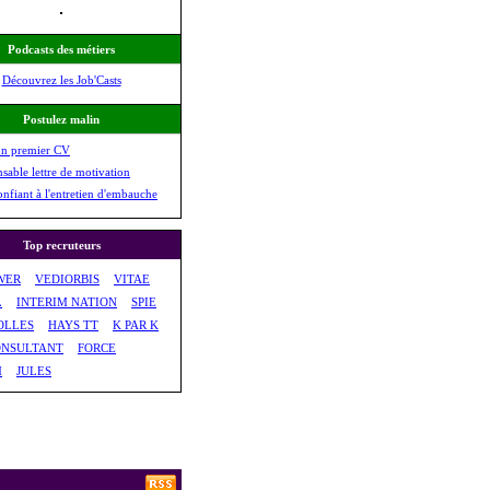
Podcasts des métiers
Découvrez les Job'Casts
Postulez malin
on premier CV
nsable lettre de motivation
onfiant à l'entretien d'embauche
Top recruteurs
WER
VEDIORBIS
VITAE
L
INTERIM NATION
SPIE
OLLES
HAYS TT
K PAR K
NSULTANT
FORCE
M
JULES