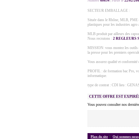
Numéro
60654
|
Parue le
22/02/20
SECTEUR EMBALLAGE :
Située dans le Rhône, MLB, PME en
plastiques pour les industries agro 
MLB produit par ailleurs des caps
Nous recrutons :
2 REGLEURS 
MISSION: vous montez les outils de
la presse pour les premiers opercul
Vous assurez qualité et conformité 
PROFIL : de formation bac Pro, vou
informatique.
type de contrat : CDI lieu : GENA
CETTE OFFRE EST EXPIRÉ
Vous pouvez consulter nos dernière
Plan du site
|
Qui sommes-nous