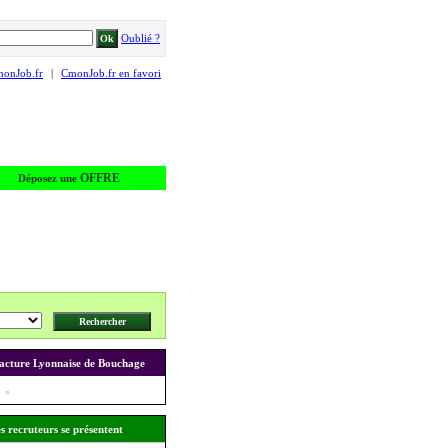
Oublié ?
monJob.fr
|
CmonJob.fr en favori
OFFRE
Déposez une
cture Lyonnaise de Bouchage
s recruteurs se présentent