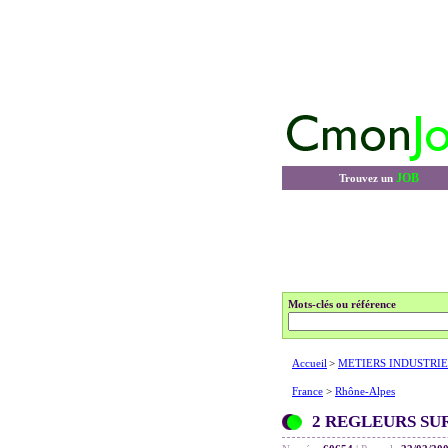
JOB
Trouvez un
Mots-clés ou référence
Accueil
>
METIERS INDUSTRIE
France
>
Rhône-Alpes
2 REGLEURS SU