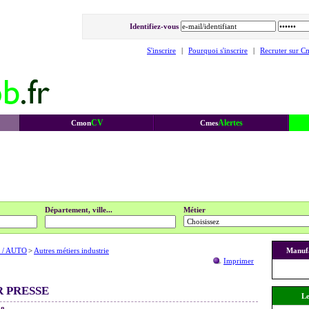
Identifiez-vous
S'inscrire
|
Pourquoi s'inscrire
|
Recruter sur C
CV
Alertes
Cmon
Cmes
Département, ville...
Métier
 / AUTO
>
Autres métiers industrie
Manufa
Imprimer
R PRESSE
Le