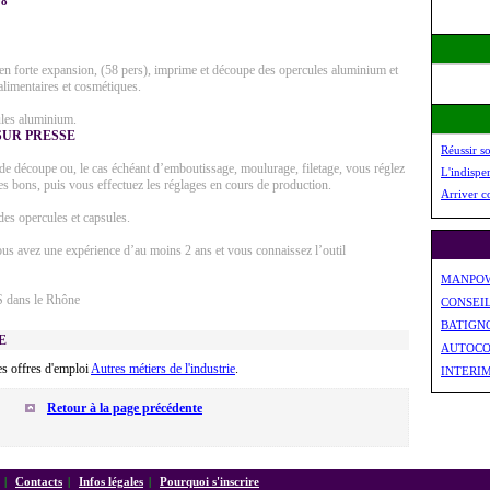
08
 forte expansion, (58 pers), imprime et découpe des opercules aluminium et
alimentaires et cosmétiques.
ules aluminium.
SUR PRESSE
Réussir s
 découpe ou, le cas échéant d’emboutissage, moulurage, filetage, vous réglez
L'indispe
es bons, puis vous effectuez les réglages en cours de production.
Arriver c
des opercules et capsules.
s avez une expérience d’au moins 2 ans et vous connaissez l’outil
MANPO
S dans le Rhône
CONSEI
BATIGN
E
AUTOCO
s offres d'emploi
Autres métiers de l'industrie
.
INTERI
Retour à la page précédente
|
Contacts
|
Infos légales
|
Pourquoi s'inscrire