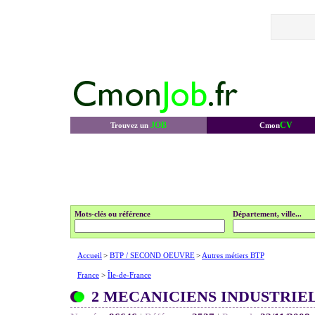
JOB
CV
Trouvez un
Cmon
Mots-clés ou référence
Département, ville...
Accueil
>
BTP / SECOND OEUVRE
>
Autres métiers BTP
France
>
Île-de-France
2 MECANICIENS INDUSTRIE