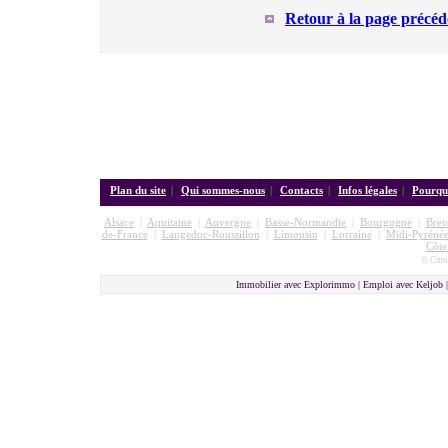
Retour à la page précéd
Plan du site
|
Qui sommes-nous
|
Contacts
|
Infos légales
|
Pourquo
Alsace
|
Aquitaine
|
Auvergne
|
Basse-Normandie
|
Bourgogne
|
Bret
de-France
|
Langedoc-Roussillon
|
Limousin
|
Lorraine
|
Midi-Pyrénée
Côte
© Cmon
Immobilier avec Explorimmo | Emploi avec Keljob 