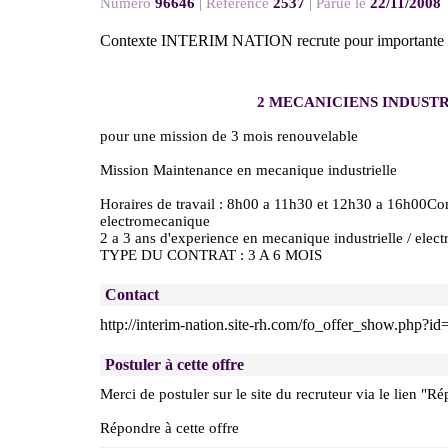
Numéro
96646
|
Référence
2537
|
Parue le
22/11/2008
Contexte INTERIM NATION recrute pour importante so
2 MECANICIENS INDUSTR
pour une mission de 3 mois renouvelable
Mission Maintenance en mecanique industrielle
Horaires de travail : 8h00 a 11h30 et 12h30 a 16h0
electromecanique
2 a 3 ans d'experience en mecanique industrielle / elec
TYPE DU CONTRAT : 3 A 6 MOIS
Contact
http://interim-nation.site-rh.com/fo_offer_show.php?i
Postuler à cette offre
Merci de postuler sur le site du recruteur via le lien "Ré
Répondre à cette offre