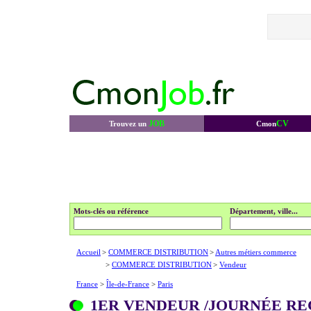
JOB
CV
Trouvez un
Cmon
Mots-clés ou référence
Département, ville...
Accueil
>
COMMERCE DISTRIBUTION
>
Autres métiers commerce
>
COMMERCE DISTRIBUTION
>
Vendeur
France
>
Île-de-France
>
Paris
1ER VENDEUR /JOURNÉE R