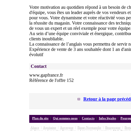
Votre motivation au quotidien répond à un besoin de ch
d'équipe, vous êtes un leader auprès de vos vendeurs et 
pour vous. Votre dynamisme et votre réactivité vous pe
la réussite du magasin. Votre connaissance des techniqu
de vous un expert et un réel exemple pour votre équipe
Au sein d’une équipe conviviale et énergique, contribu
clients inoubliable.
La connaissance de l’anglais vous permettra de servir no
Expérience de vente de 3 ans souhaitée dont 1 an d'ani
évolutif
Contact
www.gapfrance.fr
Référence de l'offre 152
Retour à la page précéd
Plan du site
|
Qui sommes-nous
|
Contacts
|
Infos légales
|
Pourquo
Alsace
|
Aquitaine
|
Auvergne
|
Basse-Normandie
|
Bourgogne
|
Bret