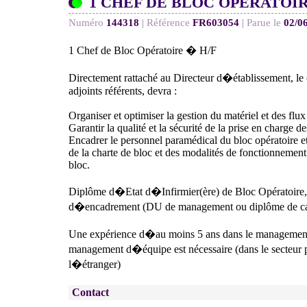
1 CHEF DE BLOC OPÉRATOIR
Numéro
144318
|
Référence
FR603054
|
Parue le
02/0
1 Chef de Bloc Opératoire � H/F
Directement rattaché au Directeur d�établissement, le 
adjoints référents, devra :
Organiser et optimiser la gestion du matériel et des flux
Garantir la qualité et la sécurité de la prise en charge de
Encadrer le personnel paramédical du bloc opératoire et
de la charte de bloc et des modalités de fonctionnemen
bloc.
Diplôme d�Etat d�Infirmier(ère) de Bloc Opératoire,
d�encadrement (DU de management ou diplôme de cad
Une expérience d�au moins 5 ans dans le management
management d�équipe est nécessaire (dans le secteur p
l�étranger)
Contact