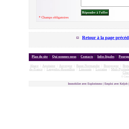
* Champs obligatoires
Retour à la page précéd
Plan du site
|
Qui sommes-nous
|
Contacts
|
Infos légales
|
Pourquo
Alsace
|
Aquitaine
|
Auvergne
|
Basse-Normandie
|
Bourgogne
|
Bret
de-France
|
Langedoc-Roussillon
|
Limousin
|
Lorraine
|
Midi-Pyrénée
Côte
© Cmon
Immobilier avec Explorimmo | Emploi avec Keljob 