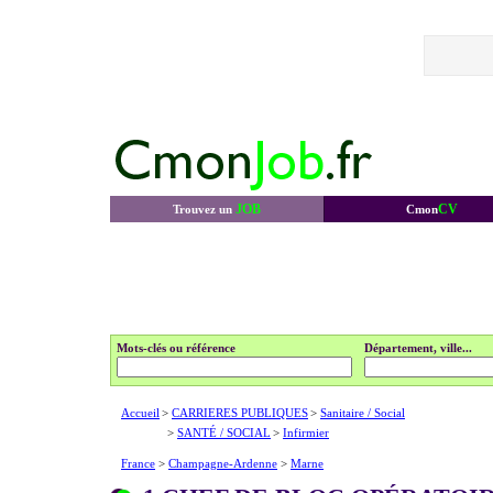
JOB
CV
Trouvez un
Cmon
Mots-clés ou référence
Département, ville...
Accueil
>
CARRIERES PUBLIQUES
>
Sanitaire / Social
>
SANTÉ / SOCIAL
>
Infirmier
France
>
Champagne-Ardenne
>
Marne