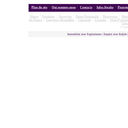
Plan du site
|
Qui sommes-nous
|
Contacts
|
Infos légales
|
Pourquo
Alsace
|
Aquitaine
|
Auvergne
|
Basse-Normandie
|
Bourgogne
|
Bret
de-France
|
Langedoc-Roussillon
|
Limousin
|
Lorraine
|
Midi-Pyrénée
Côte
© Cmon
Immobilier avec Explorimmo | Emploi avec Keljob 