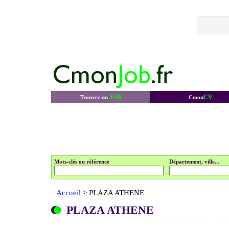
JOB
CV
Trouvez un
Cmon
Mots-clés ou référence
Département, ville...
Accueil
> PLAZA ATHENE
PLAZA ATHENE