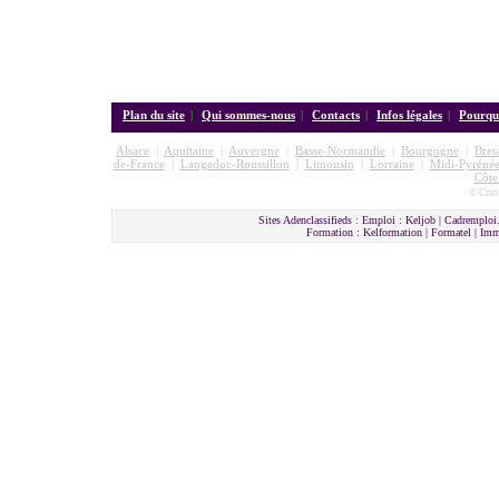
Plan du site
|
Qui sommes-nous
|
Contacts
|
Infos légales
|
Pourquo
Alsace
|
Aquitaine
|
Auvergne
|
Basse-Normandie
|
Bourgogne
|
Bret
de-France
|
Langedoc-Roussillon
|
Limousin
|
Lorraine
|
Midi-Pyrénée
Côte
© Cmon
Sites Adenclassifieds : Emploi : Keljob | Cadremploi.
Formation : Kelformation | Formatel | I