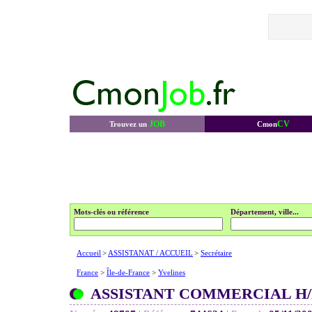
JOB
CV
Trouvez un
Cmon
Mots-clés ou référence
Département, ville...
Accueil
>
ASSISTANAT / ACCUEIL
>
Secrétaire
France
>
Île-de-France
>
Yvelines
ASSISTANT COMMERCIAL H/