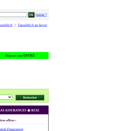
Oublié ?
monJob.fr
|
CmonJob.fr en favori
OFFRE
Déposez une
AS ASSURANCES � RUIZ
ères offres :
éral d'assurances