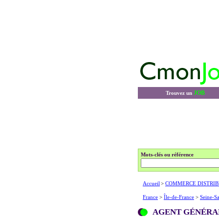
JOB
Trouvez un
Mots-clés ou référence
Accueil
>
COMMERCE DISTRIB
France
>
Île-de-France
>
Seine-Sa
AGENT GÉNÉRA