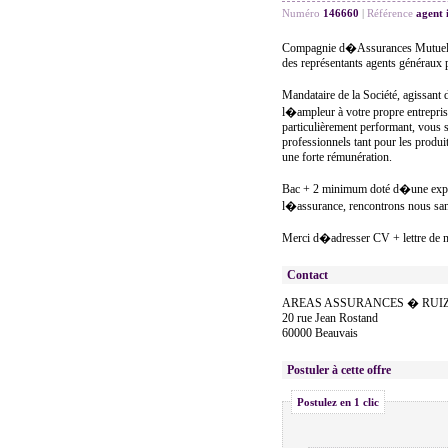
Numéro
146660
|
Référence
agent 
Compagnie d�Assurances Mutuelles, 
des représentants agents généraux 
Mandataire de la Société, agissant
l�ampleur à votre propre entrepr
particulièrement performant, vous sa
professionnels tant pour les produ
une forte rémunération.
Bac + 2 minimum doté d�une expéri
l�assurance, rencontrons nous sans
Merci d�adresser CV + lettre de m
Contact
AREAS ASSURANCES � RUI
20 rue Jean Rostand
60000 Beauvais
Postuler à cette offre
Postulez en 1 clic