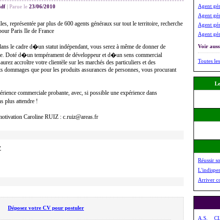
Agent gén
idf
|
Parue le
23/06/2010
Agent gén
représentée par plus de 600 agents généraux sur tout le territoire, recherche
Agent gén
pour Paris Ile de France
Agent gén
 dans le cadre d�un statut indépendant, vous serez à même de donner de
Voir aussi
ise. Doté d�un tempérament de développeur et d�un sens commercial
Toutes les
urez accroître votre clientèle sur les marchés des particuliers et des
its dommages que pour les produits assurances de personnes, vous procurant
Le
ence commerciale probante, avec, si possible une expérience dans
 plus attendre !
otivation Caroline RUIZ : c.ruiz@areas.fr
Z
Réussir s
L'indispe
Arriver c
Déposez votre CV pour postuler
A.S.
C