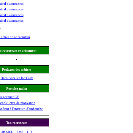
éral d'assurances
éral d'assurances
éral d'assurances
éral d'assurances
 :
 offres de ce recruteur
s recruteurs se présentent
Podcasts des métiers
Découvrez les Job'Casts
Postulez malin
on premier CV
nsable lettre de motivation
onfiant à l'entretien d'embauche
Top recruteurs
LUB MED
IMS
GD