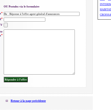
INTERI
OU Postulez via le formulaire
HABITA
t
CROISS
l
CV
xte
t
Retour à la page précédente