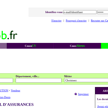
Identifiez-vous
S'inscrire
|
Pourquoi s'inscrire
|
Recruter sur C
CV
Alertes
Cmon
Cmes
Département, ville...
Métier
UTION
>
Vendeur
ARE
Imprimer
int-Denis
Les derni
L D'ASSURANCES
Agent gén