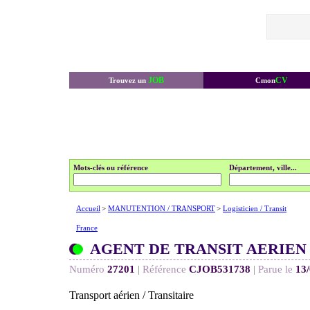
JOB
CV
Trouvez un
Cmon
Mots-clés ou référence
Département, ville...
Accueil
>
MANUTENTION / TRANSPORT
>
Logisticien / Transit
France
AGENT DE TRANSIT AERIEN
Numéro
27201
|
Référence
CJOB531738
|
Parue le
13
Transport aérien / Transitaire