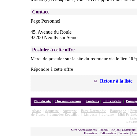
Contact
Page Personnel
45, Avenue du Roule
92200 Neuilly sur Seine
Postuler à cette offre
Merci de postuler sur le site du recruteur via le lien "Ré
Répondre à cette offre
Retour à la liste
Plan du site
|
Qui sommes-nous
|
Contacts
|
Infos légales
|
Pourquo
Alsace
|
Aquitaine
|
Auvergne
|
Basse-Normandie
|
Bourgogne
|
Bret
de-France
|
Langedoc-Roussillon
|
Limousin
|
Lorraine
|
Midi-Pyrénée
Côte
© CADRE
Sites Adenclassifieds : Emploi : Keljob | Cadremploi.
Formation : Kelformation | Formatel | I