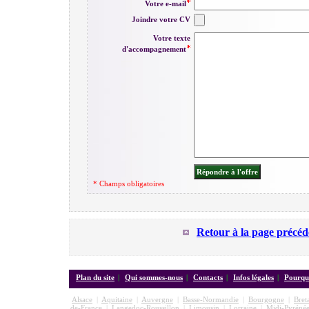
Votre e-mail
Joindre votre CV
Votre texte
d'accompagnement
* Champs obligatoires
Retour à la page précéd
Plan du site
|
Qui sommes-nous
|
Contacts
|
Infos légales
|
Pourquo
Alsace
|
Aquitaine
|
Auvergne
|
Basse-Normandie
|
Bourgogne
|
Bret
de-France
|
Langedoc-Roussillon
|
Limousin
|
Lorraine
|
Midi-Pyrénée