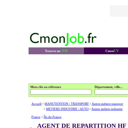
JOB
CV
Trouvez un
Cmon
Mots-clés ou référence
Département, ville...
Accueil
>
MANUTENTION / TRANSPORT
>
Autres métiers transport
>
METIERS INDUSTRIE / AUTO
>
Autres métiers industrie
France
>
Île-de-France
AGENT DE REPARTITION HF