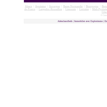
Alsace
|
Aquitaine
|
Auvergne
|
Basse-Normandie
|
Bourgogne
|
Bret
de-France
|
Langedoc-Roussillon
|
Limousin
|
Lorraine
|
Midi-Pyrénée
Côte
© Cmon
Adenclassifieds | Immobilier avec Explorimmo | E