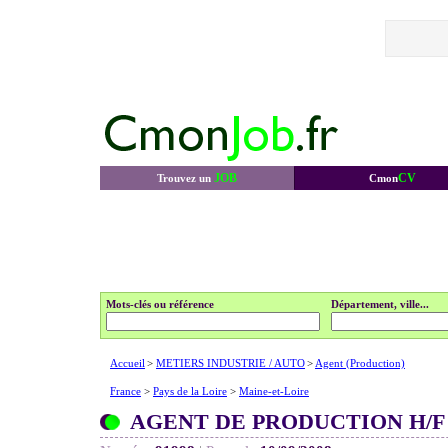
JOB
CV
Trouvez un
Cmon
Mots-clés ou référence
Département, ville...
Accueil
>
METIERS INDUSTRIE / AUTO
>
Agent (Production)
France
>
Pays de la Loire
>
Maine-et-Loire
AGENT DE PRODUCTION H/F