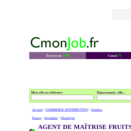
JOB
CV
Trouvez un
Cmon
Mots-clés ou référence
Département, ville...
Accueil
>
COMMERCE DISTRIBUTION
>
Vendeur
France
>
Aquitaine
>
Dordogne
AGENT DE MAÎTRISE FRUIT