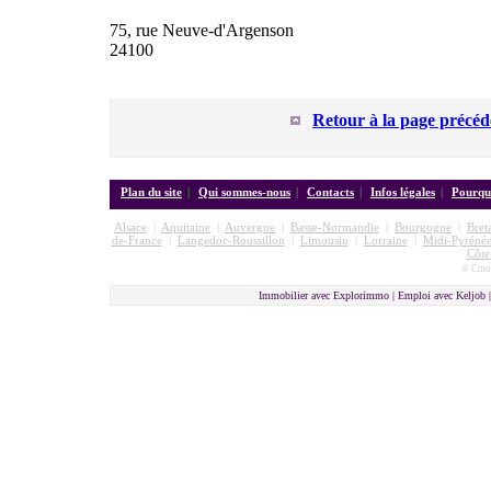
75, rue Neuve-d'Argenson
24100
Retour à la page précéd
Plan du site
|
Qui sommes-nous
|
Contacts
|
Infos légales
|
Pourquo
Alsace
|
Aquitaine
|
Auvergne
|
Basse-Normandie
|
Bourgogne
|
Bret
de-France
|
Langedoc-Roussillon
|
Limousin
|
Lorraine
|
Midi-Pyrénée
Côte
© Cmon
Immobilier avec Explorimmo | Emploi avec Keljob 