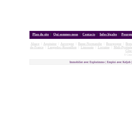
Plan du site
|
Qui sommes-nous
|
Contacts
|
Infos légales
|
Pourquo
Alsace
|
Aquitaine
|
Auvergne
|
Basse-Normandie
|
Bourgogne
|
Bret
de-France
|
Langedoc-Roussillon
|
Limousin
|
Lorraine
|
Midi-Pyrénée
Côte
© Cmon
Immobilier avec Explorimmo | Emploi avec Keljob 