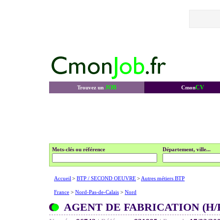
JOB
CV
Trouvez un
Cmon
Mots-clés ou référence
Département, ville...
Accueil
>
BTP / SECOND OEUVRE
>
Autres métiers BTP
France
>
Nord-Pas-de-Calais
>
Nord
AGENT DE FABRICATION (H/