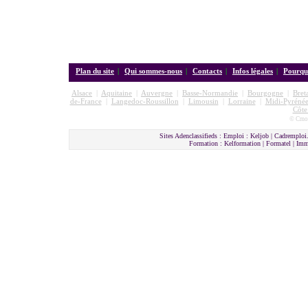
Plan du site
|
Qui sommes-nous
|
Contacts
|
Infos légales
|
Pourquo
Alsace
|
Aquitaine
|
Auvergne
|
Basse-Normandie
|
Bourgogne
|
Bret
de-France
|
Langedoc-Roussillon
|
Limousin
|
Lorraine
|
Midi-Pyrénée
Côte
© Cmon
Sites Adenclassifieds : Emploi : Keljob | Cadremploi.
Formation : Kelformation | Formatel | I