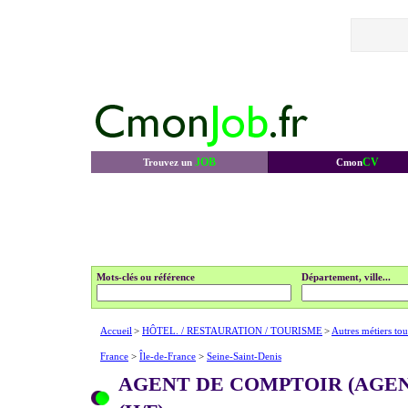
JOB
CV
Trouvez un
Cmon
Mots-clés ou référence
Département, ville...
Accueil
>
HÔTEL. / RESTAURATION / TOURISME
>
Autres métiers to
France
>
Île-de-France
>
Seine-Saint-Denis
AGENT DE COMPTOIR (AGE