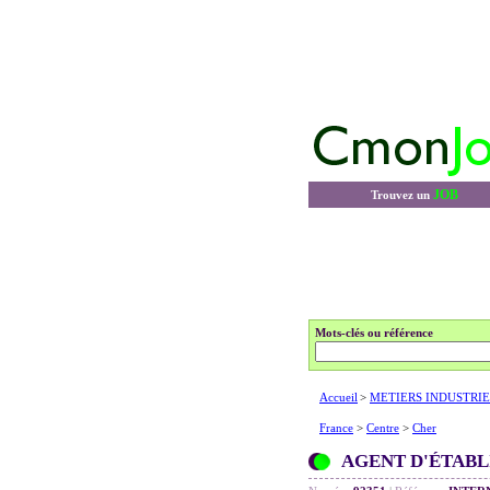
JOB
Trouvez un
Mots-clés ou référence
Accueil
>
METIERS INDUSTRIE
France
>
Centre
>
Cher
AGENT D'ÉTABL