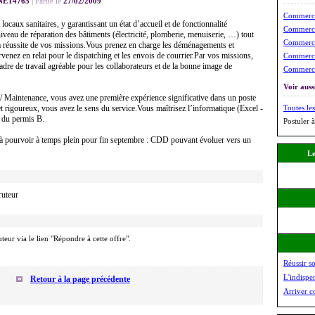
NET4765
|
Parue le
27/02/2009
Commercia
locaux sanitaires, y garantissant un état d’accueil et de fonctionnalité
Commercia
iveau de réparation des bâtiments (électricité, plomberie, menuiserie, …) tout
Commercia
 la réussite de vos missions.Vous prenez en charge les déménagements et
nez en relai pour le dispatching et les envois de courrier.Par vos missions,
Commercia
dre de travail agréable pour les collaborateurs et de la bonne image de
Commercia
Voir aussi
 Maintenance, vous avez une première expérience significative dans un poste
et rigoureux, vous avez le sens du service.Vous maîtrisez l’informatique (Excel -
Toutes les
e du permis B.
Postuler à
 à pourvoir à temps plein pour fin septembre : CDD pouvant évoluer vers un
Le
ruteur
uteur via le lien "Répondre à cette offre".
Réussir s
L'indispe
Retour à la page précédente
Arriver c