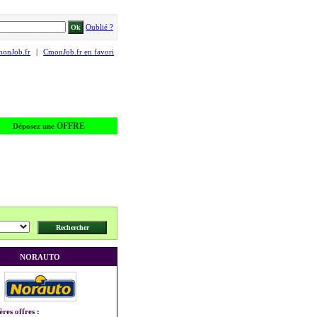
Oublié ?
monJob.fr
|
CmonJob.fr en favori
OFFRE
Déposez une
NORAUTO
ères offres :