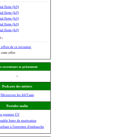
l flotte (h/f)
l flotte (h/f)
l flotte (h/f)
l flotte (h/f)
l flotte (h/f)
 :
 offres de ce recruteur
 cette offre
s recruteurs se présentent
Podcasts des métiers
Découvrez les Job'Casts
Postulez malin
on premier CV
nsable lettre de motivation
onfiant à l'entretien d'embauche