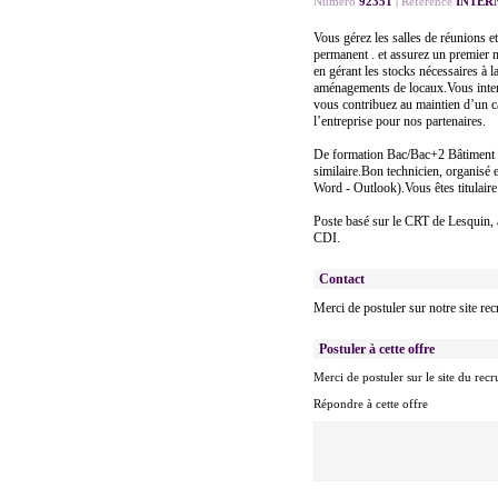
Numéro
92351
|
Référence
INTER
Vous gérez les salles de réunions et 
permanent . et assurez un premier n
en gérant les stocks nécessaires à
aménagements de locaux.Vous interve
vous contribuez au maintien d’un ca
l’entreprise pour nos partenaires.
De formation Bac/Bac+2 Bâtiment /
similaire.Bon technicien, organisé 
Word - Outlook).Vous êtes titulair
Poste basé sur le CRT de Lesquin,
CDI.
Contact
Merci de postuler sur notre site rec
Postuler à cette offre
Merci de postuler sur le site du recr
Répondre à cette offre