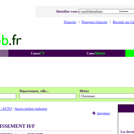
Identifiez-vous
S'inscrire
|
Pourquoi s'inscrire
|
Recruter sur C
CV
Alertes
Cmon
Cmes
Département, ville...
Métier
 / AUTO
>
Autres métiers industrie
Imprimer
ISSEMENT H/F
Les derni