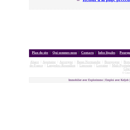
Plan du site
|
Qui sommes-nous
|
Contacts
|
Infos légales
|
Pourquo
Alsace
|
Aquitaine
|
Auvergne
|
Basse-Normandie
|
Bourgogne
|
Bret
de-France
|
Langedoc-Roussillon
|
Limousin
|
Lorraine
|
Midi-Pyrénée
Côte
© Cmon
Immobilier avec Explorimmo | Emploi avec Keljob 