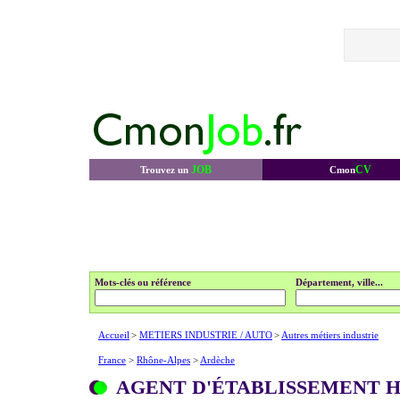
JOB
CV
Trouvez un
Cmon
Mots-clés ou référence
Département, ville...
Accueil
>
METIERS INDUSTRIE / AUTO
>
Autres métiers industrie
France
>
Rhône-Alpes
>
Ardèche
AGENT D'ÉTABLISSEMENT H