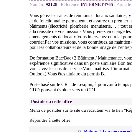
Numéro
92128
|
Référence
INTERNET4765
|
Parue le
Vous gérez les salles de réunions et locaux sanitaires, y
et de fonctionnalité permanent . et assurez un premier 
bâtiments (électricité, plomberie, menuiserie, …) tout e
à la réussite de vos missions.Vous prenez en charge le
aménagements de locaux.Vous intervenez en relai pour l
courrier.Par vos missions, vous contribuez au maintien 
pour les collaborateurs et de la bonne image de l’entrep
De formation Bac/Bac+2 Bâtiment / Maintenance, vous
expérience significative dans un poste similaire.Bon tec
vous avez le sens du service.Vous maîtrisez l’informati
Outlook).Vous êtes titulaire du permis B.
Poste basé sur le CRT de Lesquin, à pourvoir à temps p
CDD pouvant évoluer vers un CDI.
Postuler à cette offre
Merci de postuler sur le site du recruteur via le lien "Ré
Répondre à cette offre
Retour à la page précéd