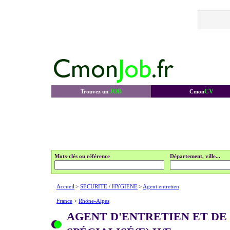
JOB
CV
Trouvez un
Cmon
Mots-clés ou référence
Département, ville...
Accueil
>
SECURITE / HYGIENE
>
Agent entretien
France
>
Rhône-Alpes
AGENT D'ENTRETIEN ET DE