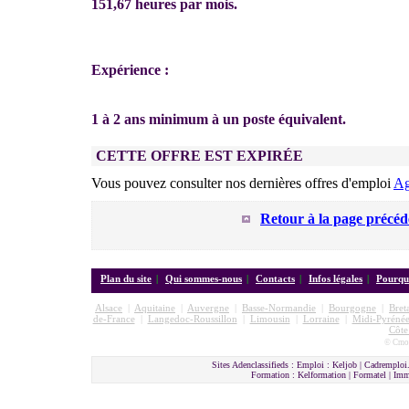
151,67 heures par mois.
Expérience :
1 à 2 ans minimum à un poste équivalent.
CETTE OFFRE EST EXPIRÉE
Vous pouvez consulter nos dernières offres d'emploi
Ag
Retour à la page précéd
Plan du site
|
Qui sommes-nous
|
Contacts
|
Infos légales
|
Pourquo
Alsace
|
Aquitaine
|
Auvergne
|
Basse-Normandie
|
Bourgogne
|
Bret
de-France
|
Langedoc-Roussillon
|
Limousin
|
Lorraine
|
Midi-Pyrénée
Côte
© Cmon
Sites Adenclassifieds : Emploi : Keljob | Cadremploi.
Formation : Kelformation | Formatel | I