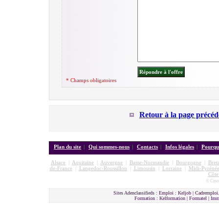
* Champs obligatoires
Retour à la page précéd
Plan du site
|
Qui sommes-nous
|
Contacts
|
Infos légales
|
Pourquo
Alsace
|
Aquitaine
|
Auvergne
|
Basse-Normandie
|
Bourgogne
|
Bret
de-France
|
Langedoc-Roussillon
|
Limousin
|
Lorraine
|
Midi-Pyrénée
Côte
© Cmon
Sites Adenclassifieds : Emploi : Keljob | Cadremploi.
Formation : Kelformation | Formatel | I