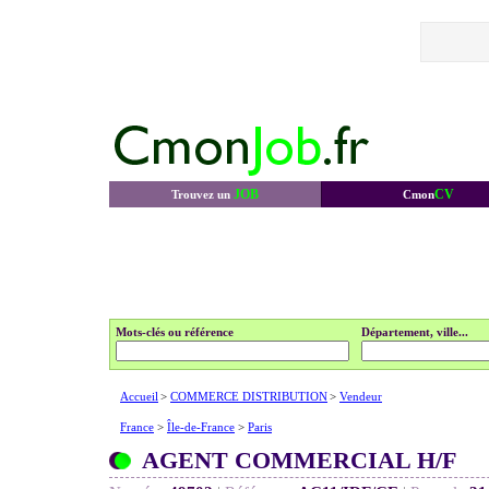
JOB
CV
Trouvez un
Cmon
Mots-clés ou référence
Département, ville...
Accueil
>
COMMERCE DISTRIBUTION
>
Vendeur
France
>
Île-de-France
>
Paris
AGENT COMMERCIAL H/F