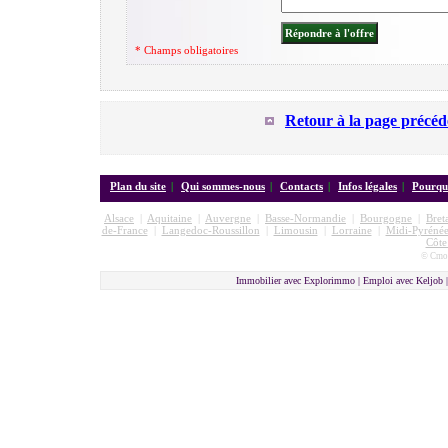
* Champs obligatoires
Retour à la page précéd
Plan du site
|
Qui sommes-nous
|
Contacts
|
Infos légales
|
Pourquo
Alsace
|
Aquitaine
|
Auvergne
|
Basse-Normandie
|
Bourgogne
|
Bret
de-France
|
Langedoc-Roussillon
|
Limousin
|
Lorraine
|
Midi-Pyrénée
Côte
© Cmon
Immobilier avec Explorimmo | Emploi avec Keljob 