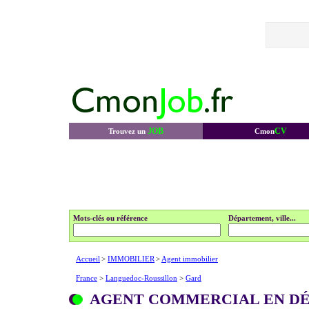
JOB
CV
Trouvez un
Cmon
Mots-clés ou référence
Département, ville...
Accueil
>
IMMOBILIER
>
Agent immobilier
France
>
Languedoc-Roussillon
>
Gard
AGENT COMMERCIAL EN DÉ