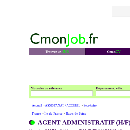
JOB
CV
Trouvez un
Cmon
Mots-clés ou référence
Département, ville...
Accueil
>
ASSISTANAT / ACCUEIL
>
Secrétaire
France
>
Île-de-France
>
Hauts-de-Seine
AGENT ADMINISTRATIF (H/F