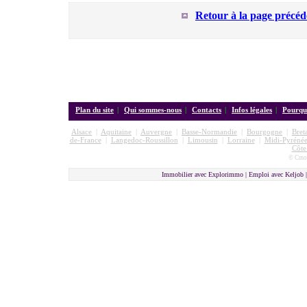
Retour à la page précéd
Plan du site
|
Qui sommes-nous
|
Contacts
|
Infos légales
|
Pourquo
Alsace
|
Aquitaine
|
Auvergne
|
Basse-Normandie
|
Bourgogne
|
Bret
de-France
|
Langedoc-Roussillon
|
Limousin
|
Lorraine
|
Midi-Pyrénée
Côte
© Cmon
Immobilier avec Explorimmo | Emploi avec Keljob 