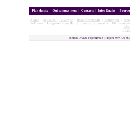
Plan du site
|
Qui sommes-nous
|
Contacts
|
Infos légales
|
Pourquo
Alsace
|
Aquitaine
|
Auvergne
|
Basse-Normandie
|
Bourgogne
|
Bret
de-France
|
Langedoc-Roussillon
|
Limousin
|
Lorraine
|
Midi-Pyrénée
Côte
© Cmon
Immobilier avec Explorimmo | Emploi avec Keljob 