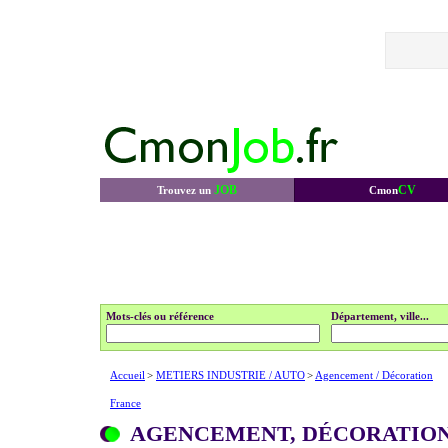
JOB
CV
Trouvez un
Cmon
Mots-clés ou référence
Département, ville...
Accueil
>
METIERS INDUSTRIE / AUTO
>
Agencement / Décoration
France
AGENCEMENT, DÉCORATIO