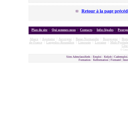
Retour à la page précéd
Plan du site
|
Qui sommes-nous
|
Contacts
|
Infos légales
|
Pourquo
Alsace
|
Aquitaine
|
Auvergne
|
Basse-Normandie
|
Bourgogne
|
Bret
de-France
|
Langedoc-Roussillon
|
Limousin
|
Lorraine
|
Midi-Pyrénée
Côte
© Cmon
Sites Adenclassifieds : Emploi : Keljob | Cadremploi.
Formation : Kelformation | Formatel | I