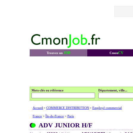
JOB
CV
Trouvez un
Cmon
Mots-clés ou référence
Département, ville...
Accueil
>
COMMERCE DISTRIBUTION
>
Employé commercial
France
>
Île-de-France
>
Paris
ADV JUNIOR H/F