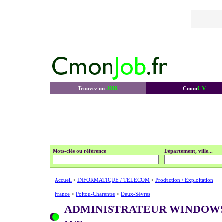
JOB
CV
Trouvez un
Cmon
Mots-clés ou référence
Département, ville...
Accueil
>
INFORMATIQUE / TELECOM
>
Production / Exploitation
France
>
Poitou-Charentes
>
Deux-Sèvres
ADMINISTRATEUR WINDOW