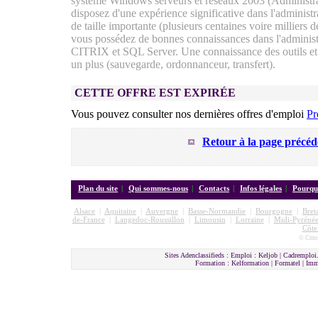
système Windows serveurs et réseaux 2003 (Administra
disposez d'une expérience significative dans l'administ
de taille importante (plusieurs centaines voire milliers d
vous possédez de bonnes connaissances dans l'admini
CITRIX et SQL Server. Une connaissance des outils et p
un plus (sauvegarde, ordonnanceur, transfert).
CETTE OFFRE EST EXPIRÉE
Vous pouvez consulter nos dernières offres d'emploi
Pr
Retour à la page précéd
Plan du site
|
Qui sommes-nous
|
Contacts
|
Infos légales
|
Pourquo
Alsace
|
Aquitaine
|
Auvergne
|
Basse-Normandie
|
Bourgogne
|
Bret
de-France
|
Langedoc-Roussillon
|
Limousin
|
Lorraine
|
Midi-Pyrénée
Côte
© Cmon
Sites Adenclassifieds : Emploi : Keljob | Cadremploi.
Formation : Kelformation | Formatel | I