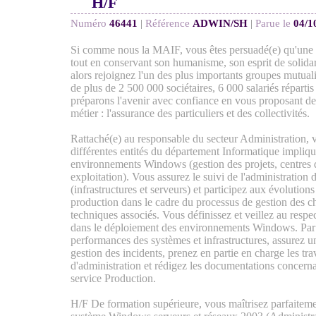
H/F
Numéro
46441
|
Référence
ADWIN/SH
|
Parue le
04/1
Si comme nous la MAIF, vous êtes persuadé(e) qu'une e
tout en conservant son humanisme, son esprit de solidari
alors rejoignez l'un des plus importants groupes mutuali
de plus de 2 500 000 sociétaires, 6 000 salariés réparti
préparons l'avenir avec confiance en vous proposant de 
métier : l'assurance des particuliers et des collectivités.
Rattaché(e) au responsable du secteur Administration, v
différentes entités du département Informatique impliqu
environnements Windows (gestion des projets, centres d
exploitation). Vous assurez le suivi de l'administrati
(infrastructures et serveurs) et participez aux évolutio
production dans le cadre du processus de gestion des c
techniques associés. Vous définissez et veillez au resp
dans le déploiement des environnements Windows. Par a
performances des systèmes et infrastructures, assurez u
gestion des incidents, prenez en partie en charge les tr
d'administration et rédigez les documentations concern
service Production.
H/F De formation supérieure, vous maîtrisez parfaitem