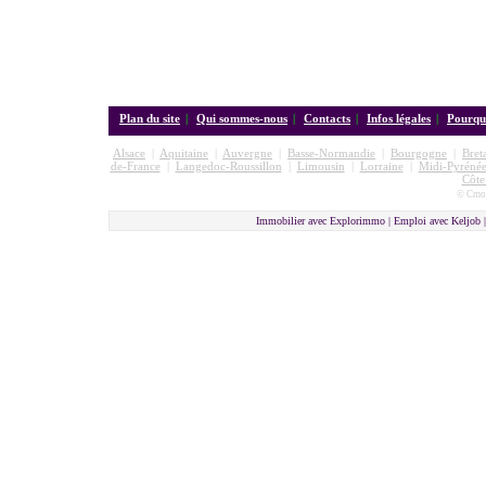
Plan du site
|
Qui sommes-nous
|
Contacts
|
Infos légales
|
Pourquo
Alsace
|
Aquitaine
|
Auvergne
|
Basse-Normandie
|
Bourgogne
|
Bret
de-France
|
Langedoc-Roussillon
|
Limousin
|
Lorraine
|
Midi-Pyrénée
Côte
© Cmon
Immobilier avec Explorimmo | Emploi avec Keljob 