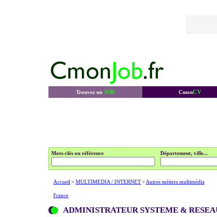
JOB
CV
Trouvez un
Cmon
Mots-clés ou référence
Département, ville...
Accueil
>
MULTIMEDIA / INTERNET
>
Autres métiers multimédia
France
ADMINISTRATEUR SYSTEME & RESEA