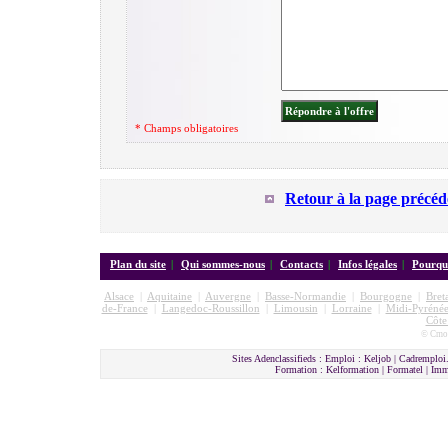
* Champs obligatoires
Retour à la page précéd
Plan du site
|
Qui sommes-nous
|
Contacts
|
Infos légales
|
Pourquo
Alsace
|
Aquitaine
|
Auvergne
|
Basse-Normandie
|
Bourgogne
|
Bret
de-France
|
Langedoc-Roussillon
|
Limousin
|
Lorraine
|
Midi-Pyrénée
Côte
© Cmon
Sites Adenclassifieds : Emploi : Keljob | Cadremploi.
Formation : Kelformation | Formatel | I