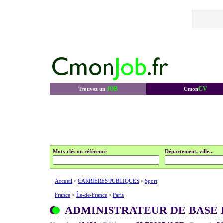
JOB
CV
Trouvez un
Cmon
Mots-clés ou référence
Département, ville...
Accueil
>
CARRIERES PUBLIQUES
>
Sport
France
>
Île-de-France
>
Paris
ADMINISTRATEUR DE BASE 