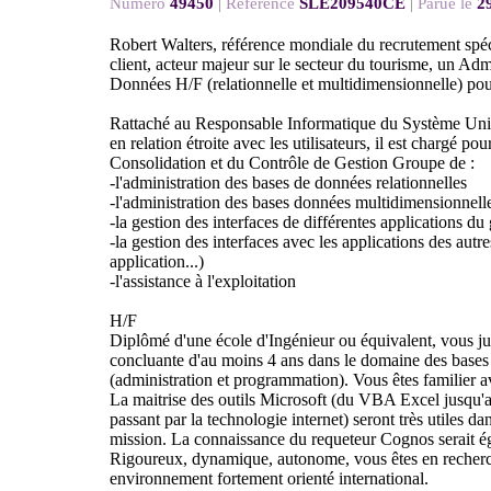
Numéro
49450
|
Référence
SLE209540CE
|
Parue le
2
Robert Walters, référence mondiale du recrutement spéc
client, acteur majeur sur le secteur du tourisme, un Adm
Données H/F (relationnelle et multidimensionnelle) pou
Rattaché au Responsable Informatique du Système Unif
en relation étroite avec les utilisateurs, il est chargé pou
Consolidation et du Contrôle de Gestion Groupe de :
-l'administration des bases de données relationnelles
-l'administration des bases données multidimensionnell
-la gestion des interfaces de différentes applications du
-la gestion des interfaces avec les applications des autr
application...)
-l'assistance à l'exploitation
H/F
Diplômé d'une école d'Ingénieur ou équivalent, vous ju
concluante d'au moins 4 ans dans le domaine des base
(administration et programmation). Vous êtes familier
La maitrise des outils Microsoft (du VBA Excel jusqu'
passant par la technologie internet) seront très utiles d
mission. La connaissance du requeteur Cognos serait é
Rigoureux, dynamique, autonome, vous êtes en recherc
environnement fortement orienté international.