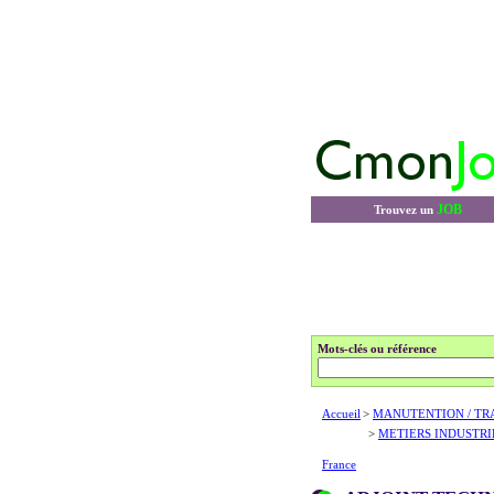
JOB
Trouvez un
Mots-clés ou référence
Accueil
>
MANUTENTION / TR
>
METIERS INDUSTRI
France