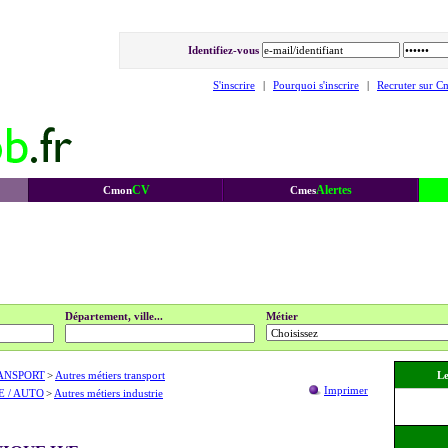
Identifiez-vous
S'inscrire
|
Pourquoi s'inscrire
|
Recruter sur C
CV
Alertes
Cmon
Cmes
Département, ville...
Métier
ANSPORT
>
Autres métiers transport
Le
Imprimer
E / AUTO
>
Autres métiers industrie