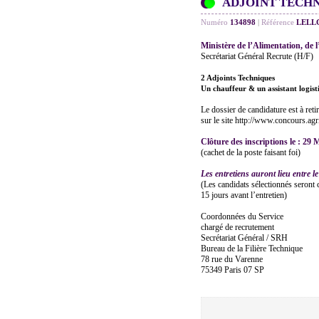
ADJOINT TECHN
Numéro
134898
|
Référence
LELL
Ministère de l’Alimentation, de l
Secrétariat Général Recrute (H/F)
2 Adjoints Techniques
Un chauffeur & un assistant logist
Le dossier de candidature est à reti
sur le site http://www.concours.agr
Clôture des inscriptions le : 29
(cachet de la poste faisant foi)
Les entretiens auront lieu entre le
(Les candidats sélectionnés seront
15 jours avant l’entretien)
Coordonnées du Service
chargé de recrutement
Secrétariat Général / SRH
Bureau de la Filière Technique
78 rue du Varenne
75349 Paris 07 SP