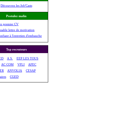
Découvrez les Job'Casts
Postulez malin
on premier CV
nsable lettre de motivation
onfiant à l'entretien d'embauche
Top recruteurs
ED
A.S.
EEP LES TOUS
AC COM
VFLI
AFEC
CER
ANVOLIA
CESAP
aires
CGED