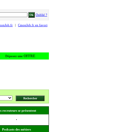
Oublié ?
monJob.fr
|
CmonJob.fr en favori
OFFRE
Déposez une
s recruteurs se présentent
Podcasts des métiers