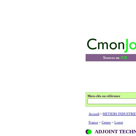
JOB
Trouvez un
Mots-clés ou référence
Accueil
>
METIERS INDUSTRIE
France
>
Centre
>
Loiret
ADJOINT TECHN