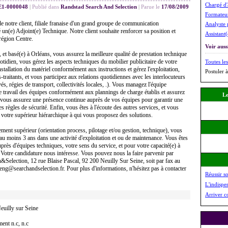
Chargé d'
E1-0000048
|
Publié dans
Randstad Search And Selection
|
Parue le
17/08/2009
Formateur
 notre client, filiale franaise d'un grand groupe de communication
Analyste 
 un(e) Adjoint(e) Technique. Notre client souhaite renforcer sa position et
Assistant
région Centre.
Voir aussi
 et basé(e) à Orléans, vous assurez la meilleure qualité de prestation technique
otidien, vous gérez les aspects techniques du mobilier publicitaire de votre
Toutes les
installation du matériel conformément aux instructions et gérez l'exploitation,
Postuler à
raitants, et vous participez aux relations quotidiennes avec les interlocuteurs
és, régies de transport, collectivités locales, .). Vous managez l'équipe
e travail des équipes conformément aux plannings de charge établis et assurez
Le
n, vous assurez une présence continue auprès de vos équipes pour garantir une
des règles de sécurité. Enfin, vous êtes à l'écoute des autres services, et vous
votre supérieur hiérarchique à qui vous proposez des solutions.
ment supérieur (orientation process, pilotage et/ou gestion, technique), vous
d'au moins 3 ans dans une activité d'exploitation et ou de maintenance. Vous êtes
près d'équipes techniques, votre sens du service, et pour votre capacité(e) à
 Votre candidature nous intéresse. Vous pouvez nous la faire parvenir par
ch&Selection, 12 rue Blaise Pascal, 92 200 Neuilly Sur Seine, soit par fax au
eng@searchandselection.fr. Pour plus d'informations, n'hésitez pas à contacter
Réussir s
L'indispe
Arriver c
euilly sur Seine
ent n.c, n.c