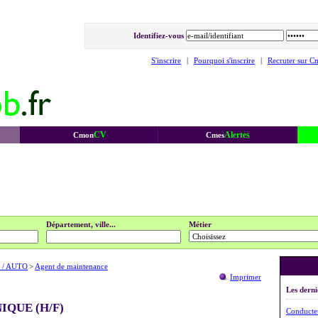
Identifiez-vous
S'inscrire
|
Pourquoi s'inscrire
|
Recruter sur C
CV
Alertes
Cmon
Cmes
Département, ville...
Métier
 / AUTO
>
Agent de maintenance
Imprimer
Les derni
IQUE (H/F)
Conducteu