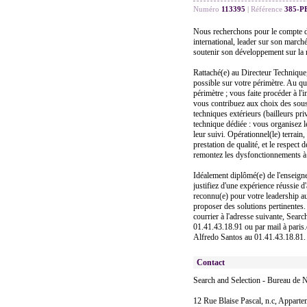
Numéro
113395
|
Référence
385-P
Nous recherchons pour le compte de
international, leader sur son marché
soutenir son développement sur la 
Rattaché(e) au Directeur Technique,
possible sur votre périmètre. Au qu
périmètre ; vous faite procéder à l'
vous contribuez aux choix des sous-t
techniques extérieurs (bailleurs priv
technique dédiée : vous organisez l
leur suivi. Opérationnel(le) terrai
prestation de qualité, et le respect 
remontez les dysfonctionnements à 
Idéalement diplômé(e) de l'enseigne
justifiez d'une expérience réussie 
reconnu(e) pour votre leadership au
proposer des solutions pertinentes.
courrier à l'adresse suivante, Sear
01.41.43.18.91 ou par mail à paris.
Alfredo Santos au 01.41.43.18.81.
Contact
Search and Selection - Bureau de N
12 Rue Blaise Pascal, n.c, Appartem