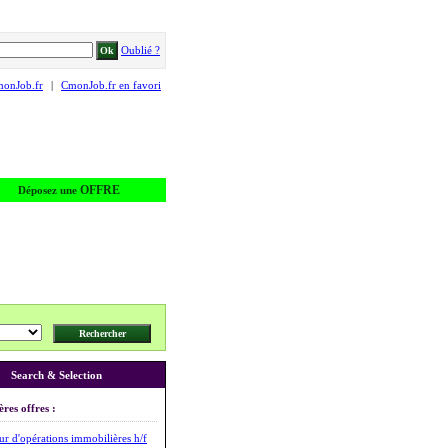
Oublié ?
monJob.fr
|
CmonJob.fr en favori
OFFRE
Déposez une
Search & Selection
ères offres :
r d'opérations immobilières h/f