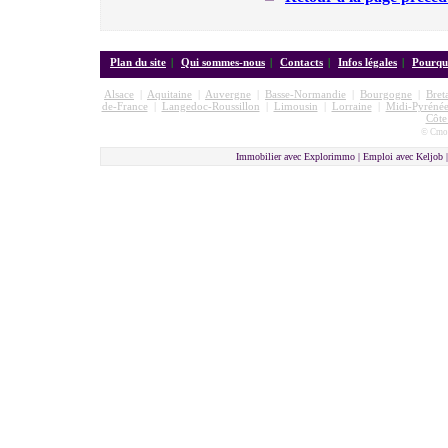
Plan du site
|
Qui sommes-nous
|
Contacts
|
Infos légales
|
Pourquo
Alsace
|
Aquitaine
|
Auvergne
|
Basse-Normandie
|
Bourgogne
|
Bret
de-France
|
Langedoc-Roussillon
|
Limousin
|
Lorraine
|
Midi-Pyrénée
Côte
© Cmon
Immobilier avec Explorimmo | Emploi avec Keljob 