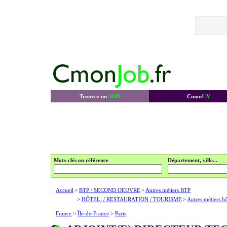
JOB
CV
Trouvez un
Cmon
Mots-clés ou référence
Département, ville...
Accueil
>
BTP / SECOND OEUVRE
>
Autres métiers BTP
>
HÔTEL. / RESTAURATION / TOURISME
>
Autres métiers hô
France
>
Île-de-France
>
Paris