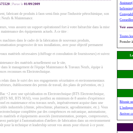
Assistant
75520
|
Parue le
01/09/2009
Infirmier
ent, fabricant de produits à faon semi-finis pour l'industrie pétrochimique, son
Comptabl
x Neufs & Maintenance.
Conseiller
teurs, vous assurez un support opérationnel fort à votre hiérarchie dans la mise
Voir aussi
 maintenance des équipements actuels. A ce titre :
Toutes les
des machines dans le cadre de la fabrication de nouveaux produits,
Postuler à
tomatisation progressive de nos installations, avec pour objectif permanent
eaux matériels nécessaires (chiffrage et consultation de fournisseurs) et suivez
Le
intenance des matériels actuellement sur le site,
 dans le management de l'équipe Maintenance & Travaux Neufs, équipe à
ences reconnues en Electrotechnique.
n relais dans le suivi des nos engagements sécuritaires et environnementaux
xtérieurs, établissement des permis de travail, des plans de prévention, etc.).
 Bac +2 avec une spécialisation en Electrotechnique (BTS Electrotechnique,
(BTS MI, BTS MAI), vous justifiez au minimum de 8 années d'expérience
Réussir s
onnel en maintenance et/ou travaux neufs, impérativement acquise dans une
cédés industriels (chimie, pétrochimie, pharmacie, agroalimentaire, etc.). Vous
L'indispe
électrotechnique complétées par des compétences en mécanique, automatisme,
Arriver c
les matériels et équipements associés (instrumentation, pompes, compresseurs,
avez participé à l'automatisation d'ateliers de fabrication dans un environnement
 pour la technique et leadership seront vos atouts pour réussir à ce poste.