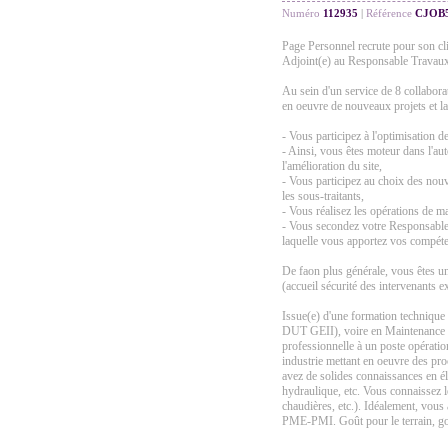
Numéro
112935
|
Référence
CJOB5
Page Personnel recrute pour son cli
Adjoint(e) au Responsable Travau
Au sein d'un service de 8 collabora
en oeuvre de nouveaux projets et la
- Vous participez à l'optimisation 
- Ainsi, vous êtes moteur dans l'au
l'amélioration du site,
- Vous participez au choix des nouv
les sous-traitants,
- Vous réalisez les opérations de ma
- Vous secondez votre Responsable
laquelle vous apportez vos compét
De faon plus générale, vous êtes u
(accueil sécurité des intervenants e
Issue(e) d'une formation technique
DUT GEII), voire en Maintenance 
professionnelle à un poste opérati
industrie mettant en oeuvre des pro
avez de solides connaissances en 
hydraulique, etc. Vous connaissez 
chaudières, etc.). Idéalement, vous 
PME-PMI. Goût pour le terrain, goût