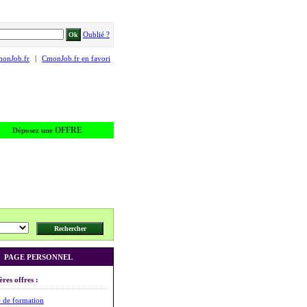
Oublié ?
monJob.fr
|
CmonJob.fr en favori
OFFRE
Déposez une
PAGE PERSONNEL
ères offres :
 de formation