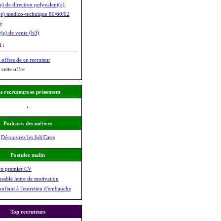
(e) de direction polyvalent(e)
(e) medico-technique 80/60/02
e
(e) de vente (h/f)
 :
 offres de ce recruteur
 cette offre
s recruteurs se présentent
Podcasts des métiers
Découvrez les Job'Casts
Postulez malin
on premier CV
nsable lettre de motivation
onfiant à l'entretien d'embauche
Top recruteurs