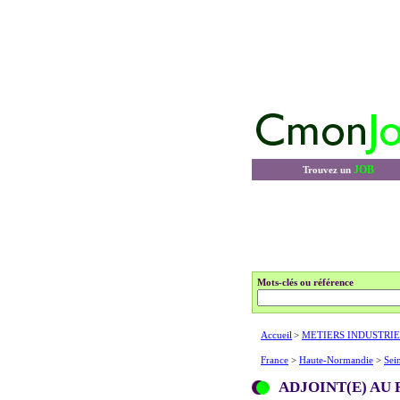
JOB
Trouvez un
Mots-clés ou référence
Accueil
>
METIERS INDUSTRIE
France
>
Haute-Normandie
>
Sei
ADJOINT(E) AU