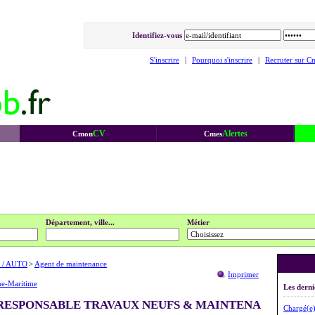
Identifiez-vous
S'inscrire
|
Pourquoi s'inscrire
|
Recruter sur C
CV
Alertes
Cmon
Cmes
Département, ville...
Métier
 / AUTO
>
Agent de maintenance
Imprimer
ne-Maritime
Les derni
 RESPONSABLE TRAVAUX NEUFS & MAINTENA
Chargé(e)