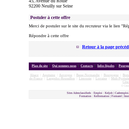
45, Avenue du Roule
92200 Neuilly sur Seine
Postuler à cette offre
Merci de postuler sur le site du recruteur via le lien "Ré
Répondre à cette offre
Retour à la page précéd
Plan du site
|
Qui sommes-nous
|
Contacts
|
Infos légales
|
Pourquo
Alsace
|
Aquitaine
|
Auvergne
|
Basse-Normandie
|
Bourgogne
|
Bret
de-France
|
Langedoc-Roussillon
|
Limousin
|
Lorraine
|
Midi-Pyrénée
Côte
© Cmon
Sites Adenclassifieds : Emploi : Keljob | Cadremploi.
Formation : Kelformation | Formatel | I