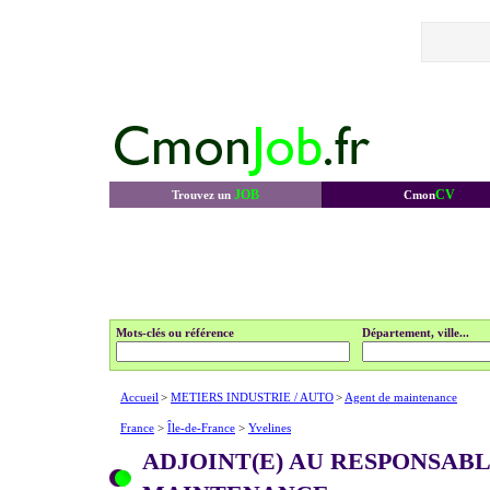
JOB
CV
Trouvez un
Cmon
Mots-clés ou référence
Département, ville...
Accueil
>
METIERS INDUSTRIE / AUTO
>
Agent de maintenance
France
>
Île-de-France
>
Yvelines
ADJOINT(E) AU RESPONSAB