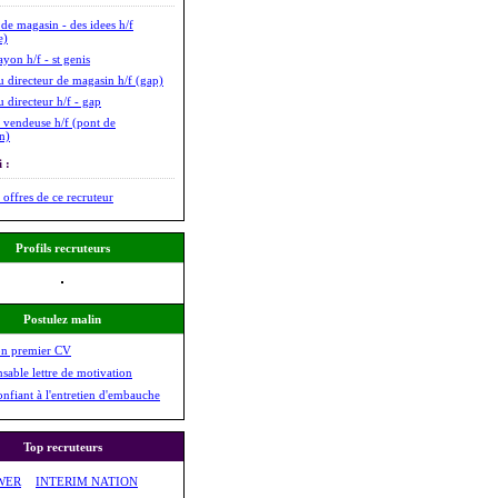
 de magasin - des idees h/f
e)
yon h/f - st genis
u directeur de magasin h/f (gap)
u directeur h/f - gap
 vendeuse h/f (pont de
n)
 :
 offres de ce recruteur
Profils recruteurs
Postulez malin
on premier CV
nsable lettre de motivation
onfiant à l'entretien d'embauche
Top recruteurs
WER
INTERIM NATION