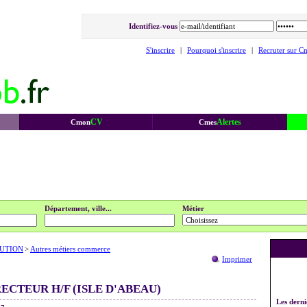
Identifiez-vous
S'inscrire
|
Pourquoi s'inscrire
|
Recruter sur C
CV
Alertes
Cmon
Cmes
Département, ville...
Métier
UTION
>
Autres métiers commerce
Imprimer
ECTEUR H/F (ISLE D'ABEAU)
Les derni