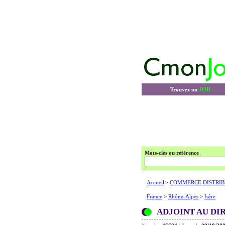
JOB
Trouvez un
Mots-clés ou référence
Accueil
>
COMMERCE DISTRIB
France
>
Rhône-Alpes
>
Isère
ADJOINT AU DIR