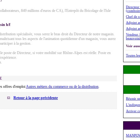
07
Directeur
aborateurs, 849 millions d'euros de CA), l'Entrepôt du Bricolage de l'Isle
(comboir
Chef de ra
Adjoint a
sin h/f
Adjoint a
tribution spécialisée, vous serez le bras droit du Directeur de notre magasin.
Vendeur /
beauvoisi
maîtrisant tous les aspects de l'animation quotidienne d'un magasin, vous aurez
articiper à la gestion.
Voir aussi
le poste de Directeur, si votre mobilité sur Rhône-Alpes est réelle. Poste en
Toutes les
'expérience.
n.
E
s offres d'emploi
Autres métiers du commerce ou de la distribution
.
Retour à la page précédente
Réussir s
L'indispe
Arriver c
MANPO