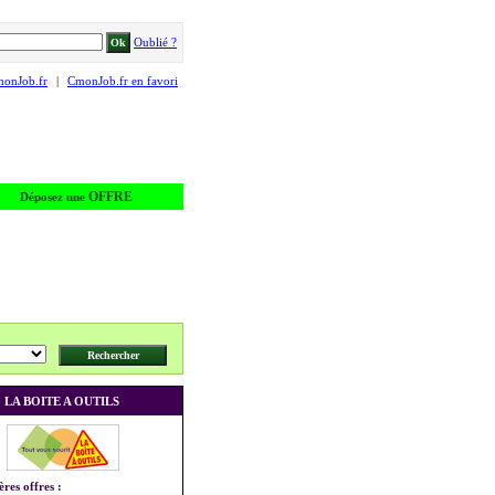
Oublié ?
monJob.fr
|
CmonJob.fr en favori
OFFRE
Déposez une
LA BOITE A OUTILS
ères offres :