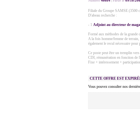
Numéro
46684
|
Parue le
09/10/20
Filiale du Groupe SAMSE (3500 coll
D'abeau recherche :
- 1
Adjoint au directeur de maga
Formé aux méthodes de la grande dis
A la fois homme/femme de terrain, 
également le recul nécessaire pour p
Ce poste peut être un tremplin vers 
CDI, rémunération en fonction de l
Fixe + intéressement + participatio
CETTE OFFRE EST EXPIRÉ
Vous pouvez consulter nos dernière