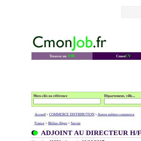
JOB
CV
Trouvez un
Cmon
Mots-clés ou référence
Département, ville...
Accueil
>
COMMERCE DISTRIBUTION
>
Autres métiers commerce
France
>
Rhône-Alpes
>
Savoie
ADJOINT AU DIRECTEUR H/F