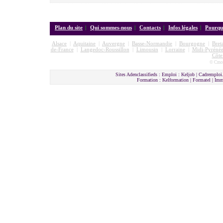
Plan du site
|
Qui sommes-nous
|
Contacts
|
Infos légales
|
Pourquo
Alsace
|
Aquitaine
|
Auvergne
|
Basse-Normandie
|
Bourgogne
|
Bret
de-France
|
Langedoc-Roussillon
|
Limousin
|
Lorraine
|
Midi-Pyrénée
Côte
© Cmon
Sites Adenclassifieds : Emploi : Keljob | Cadremploi.
Formation : Kelformation | Formatel | I