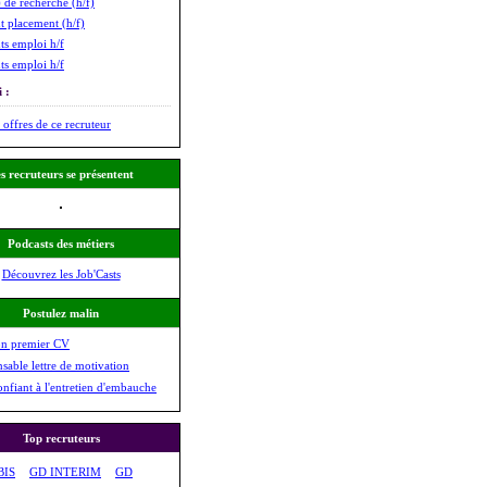
 de recherche (h/f)
t placement (h/f)
ts emploi h/f
ts emploi h/f
 :
 offres de ce recruteur
s recruteurs se présentent
Podcasts des métiers
Découvrez les Job'Casts
Postulez malin
on premier CV
nsable lettre de motivation
onfiant à l'entretien d'embauche
Top recruteurs
BIS
GD INTERIM
GD