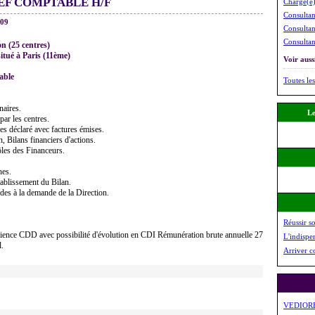
EF COMPTABLE H/F
Charge(e)
Consultan
009
Consultan
Consultan
n (25 centres)
situé à Paris (11ème)
Voir aussi
able
Toutes les
naires.
Le
 par les centres.
es déclaré avec factures émises.
, Bilans financiers d'actions.
ôles des Financeurs.
nes.
tablissement du Bilan.
udes à la demande de la Direction.
Réussir s
ience CDD avec possibilité d'évolution en CDI Rémunération brute annuelle 27
L'indispe
l.
Arriver c
VEDIOR