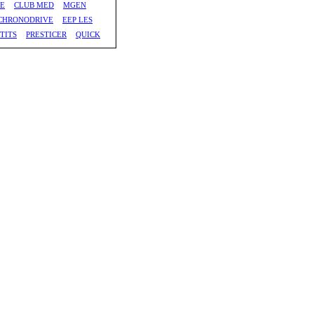
GE
CLUB MED
MGEN
CHRONODRIVE
EEP LES
TITS
PRESTICER
QUICK