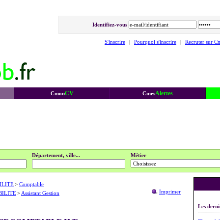
Identifiez-vous
S'inscrire
|
Pourquoi s'inscrire
|
Recruter sur C
CV
Alertes
Cmon
Cmes
Département, ville...
Métier
ILITE
>
Comptable
Imprimer
BILITE
>
Assistant Gestion
Les derni