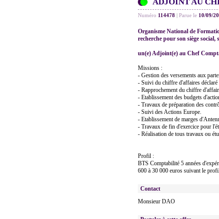
ADJOINT AU CH
Numéro
114478
|
Parue le
10/09/2
Organisme National de Formatio
recherche pour son siège social, 
un(e) Adjoint(e) au Chef Compt
Missions :
- Gestion des versements aux parte
- Suivi du chiffre d'affaires déclaré
- Rapprochement du chiffre d'affair
- Etablissement des budgets d'action
- Travaux de préparation des contr
- Suivi des Actions Europe.
- Etablissement de marges d'Anten
- Travaux de fin d'exercice pour l'é
- Réalisation de tous travaux ou ét
Profil :
BTS Comptabilité 5 années d'expér
600 à 30 000 euros suivant le profi
Contact
Monsieur DAO