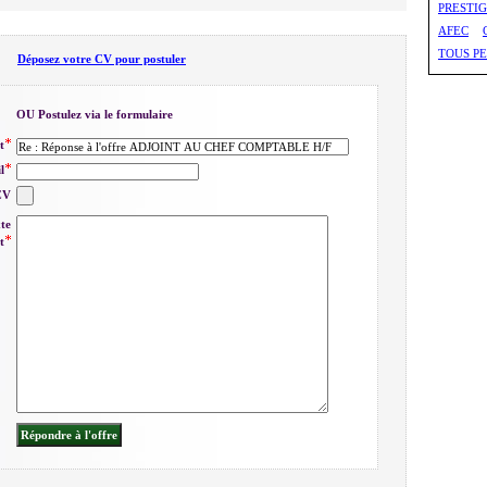
PRESTI
AFEC
TOUS PE
Déposez votre CV pour postuler
OU Postulez via le formulaire
t
l
CV
xte
t