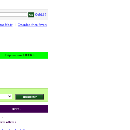
Oublié ?
monJob.fr
|
CmonJob.fr en favori
OFFRE
Déposez une
AFEC
ères offres :