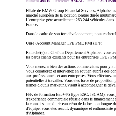
Numéro
49519
|
Référence
AM/AL
|
Parue le
30/10/20
Filiale de BMW Group Financial Services, Alphabet est
marché européen de la location longue durée multimarq
L'entreprise gère actuellement 263 244 véhicules dans 
France.
Dans le cadre de son fort développement, nous recherc
Un(e) Account Manager TPE PME PMI (H/F)
Rattaché(e) au Chef du Département Alphabet, vous avez
les parcs clients existants pour les entreprises TPE / P
Vous menez à bien des actions commerciales pour y au
Vous collaborez et intervenez en soutien auprès des c
aux professionnels et aux entreprises. Vous effectuez un
potentielles à travailler. Vous êtes force de proposition 
termes d'outils marketing visant à accompagner le dével
H/F, de formation Bac+4/5 (type ESC, ISCAM), vous ju
d'expérience commerciale réussie dans le financement 
la connaissance du réseau et/ou de la location longue du
d'équipe, vous êtes réactif, dynamique et enthousiaste p
d'Alphabet.