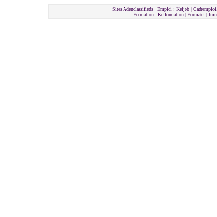
Sites Adenclassifieds : Emploi : Keljob | Cadremploi.
Formation : Kelformation | Formatel | I