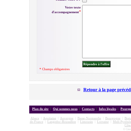
Votre texte
d'accompagnement
* Champs obligatoires
Retour à la page précéd
Plan du site
|
Qui sommes-nous
|
Contacts
|
Infos légales
|
Pourquo
Alsace
|
Aquitaine
|
Auvergne
|
Basse-Normandie
|
Bourgogne
|
Bret
de-France
|
Langedoc-Roussillon
|
Limousin
|
Lorraine
|
Midi-Pyrénée
Côte
© Cmon