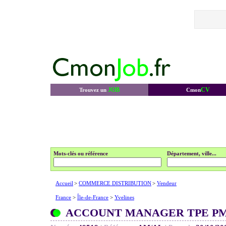
JOB
CV
Trouvez un
Cmon
Mots-clés ou référence
Département, ville...
Accueil
>
COMMERCE DISTRIBUTION
>
Vendeur
France
>
Île-de-France
>
Yvelines
ACCOUNT MANAGER TPE PME