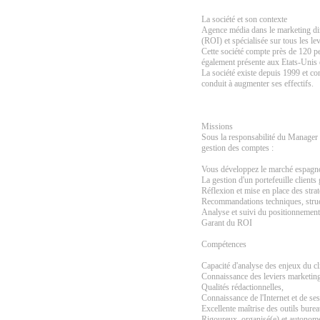
La société et son contexte
Agence média dans le marketing dire
(ROI) et spécialisée sur tous les le
Cette société compte près de 120 pe
également présente aux Etats-Unis 
La société existe depuis 1999 et co
conduit à augmenter ses effectifs.
Missions
Sous la responsabilité du Manager d
gestion des comptes :
Vous développez le marché espagnol 
La gestion d'un portefeuille client
Réflexion et mise en place des strat
Recommandations techniques, structu
Analyse et suivi du positionnement
Garant du ROI
Compétences
Capacité d'analyse des enjeux du cli
Connaissance des leviers marketing
Qualités rédactionnelles,
Connaissance de l'Internet et de se
Excellente maîtrise des outils burea
Rigoureux, organisé(e) et autonom