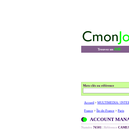
JOB
Trouvez un
Mots-clés ou référence
Accueil
>
MULTIMEDIA / INTE
France
>
Île-de-France
>
Paris
ACCOUNT MANAG
Numéro
76501
|
Référence
CAME/F