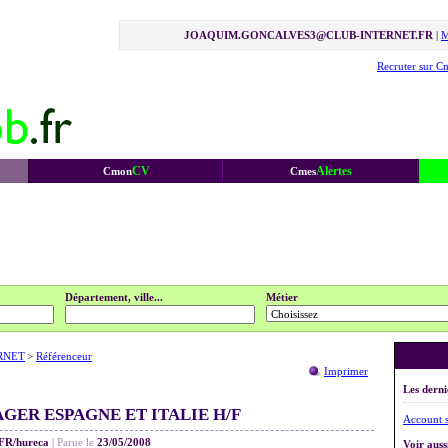
JOAQUIM.GONCALVES3@CLUB-INTERNET.FR
|
M
Recruter sur C
CV
Alertes
Cmon
Cmes
Département, ville...
Métier
RNET
>
Référenceur
Imprimer
Les derni
ER ESPAGNE ET ITALIE H/F
Account 
R/hureca
|
Parue le
23/05/2008
Voir aussi