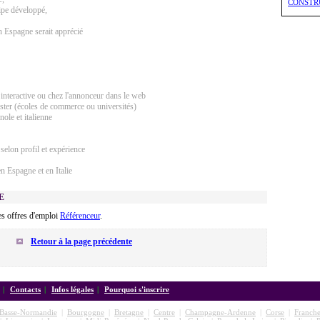
CONSTR
uipe développé,
 Espagne serait apprécié
interactive ou chez l'annonceur dans le web
er (écoles de commerce ou universités)
nole et italienne
selon profil et expérience
n Espagne et en Italie
E
es offres d'emploi
Référenceur
.
Retour à la page précédente
|
Contacts
|
Infos légales
|
Pourquoi s'inscrire
Basse-Normandie
|
Bourgogne
|
Bretagne
|
Centre
|
Champagne-Ardenne
|
Corse
|
Franch