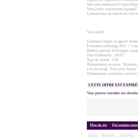
Bon sens relationnel et esprit d'éq
Vous parlez couramment espagnol
Connaissance du marché du web en
Votre profil
Expérience/stages en agence media 
Formation marketing, BAC + 5 mast
Maîtrise parfaite de la langue espag
Date d'embauche : ASAP
Type de contrat : CDI
Rémunération en euros : Motivant, 
Lieu de travail : Paris (rive droite)
Déplacements ponctuels à prévoir e
CETTE OFFRE EST EXPIRÉ
Vous pouvez consulter nos dernièr
Plan du site
|
Qui sommes-nous
Alsace
|
Aquitaine
|
Auvergne
|