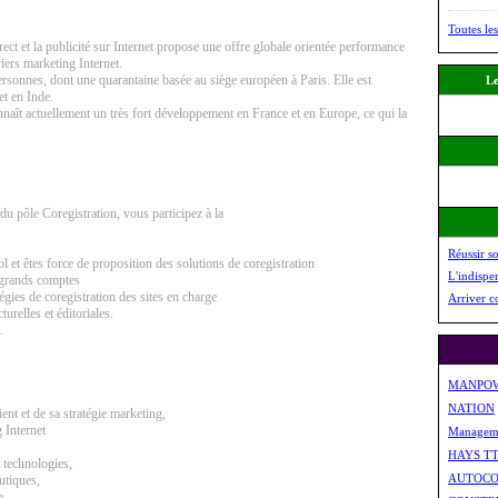
Toutes les
ct et la publicité sur Internet propose une offre globale orientée performance
viers marketing Internet.
rsonnes, dont une quarantaine basée au siège européen à Paris. Elle est
Le
et en Inde.
nnaît actuellement un très fort développement en France et en Europe, ce qui la
u pôle Coregistration, vous participez à la
Réussir s
et êtes force de proposition des solutions de coregistration
L'indispe
s grands comptes
égies de coregistration des sites en charge
Arriver c
relles et éditoriales.
.
MANPO
NATION
ent et de sa stratégie marketing,
 Internet
Managem
HAYS T
s technologies,
AUTOCO
utiques,
e,