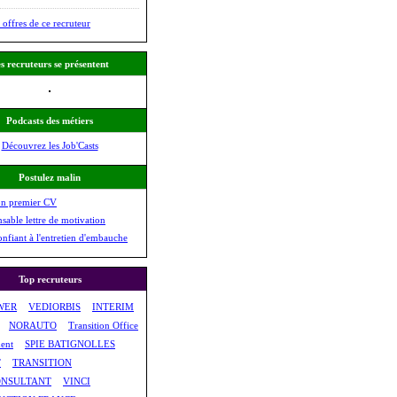
 offres de ce recruteur
s recruteurs se présentent
Podcasts des métiers
Découvrez les Job'Casts
Postulez malin
on premier CV
nsable lettre de motivation
onfiant à l'entretien d'embauche
Top recruteurs
WER
VEDIORBIS
INTERIM
NORAUTO
Transition Office
ent
SPIE BATIGNOLLES
T
TRANSITION
NSULTANT
VINCI