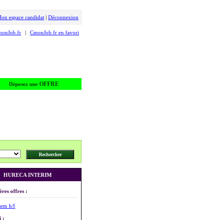
on espace candidat
|
Déconnexion
monJob.fr
|
CmonJob.fr en favori
OFFRE
Déposez une
HURECA INTERIM
ères offres :
sem h/f
 :