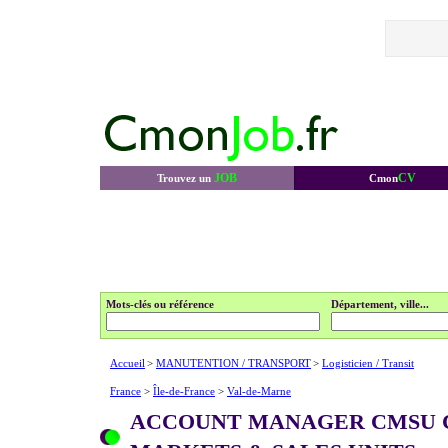
JOB
CV
Trouvez un
Cmon
Mots-clés ou référence
Département, ville...
Accueil
>
MANUTENTION / TRANSPORT
>
Logisticien / Transit
France
>
Île-de-France
>
Val-de-Marne
ACCOUNT MANAGER CMSU 