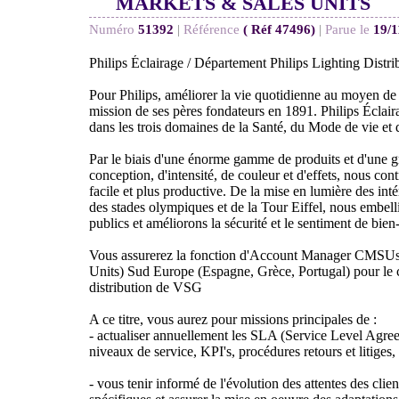
MARKETS & SALES UNITS
Numéro
51392
|
Référence
( Réf 47496)
|
Parue le
19/1
Philips Éclairage / Département Philips Lighting Distr
Pour Philips, améliorer la vie quotidienne au moyen de 
mission de ses pères fondateurs en 1891. Philips Éclaira
dans les trois domaines de la Santé, du Mode de vie et 
Par le biais d'une énorme gamme de produits et d'une g
conception, d'intensité, de couleur et d'effets, nous con
facile et plus productive. De la mise en lumière des inté
des stades olympiques et de la Tour Eiffel, nous embelli
publics et améliorons la sécurité et le sentiment de bien
Vous assurerez la fonction d'Account Manager CMSUs
Units) Sud Europe (Espagne, Grèce, Portugal) pour le 
distribution de VSG
A ce titre, vous aurez pour missions principales de :
- actualiser annuellement les SLA (Service Level Agreem
niveaux de service, KPI's, procédures retours et litiges, fl
- vous tenir informé de l'évolution des attentes des clien