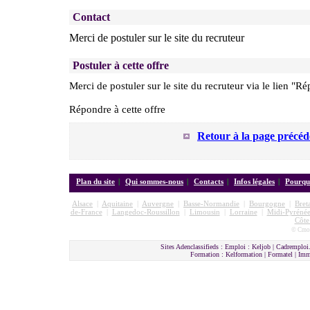
Contact
Merci de postuler sur le site du recruteur
Postuler à cette offre
Merci de postuler sur le site du recruteur via le lien "Ré
Répondre à cette offre
Retour à la page précéd
Plan du site
|
Qui sommes-nous
|
Contacts
|
Infos légales
|
Pourquo
Alsace
|
Aquitaine
|
Auvergne
|
Basse-Normandie
|
Bourgogne
|
Bret
de-France
|
Langedoc-Roussillon
|
Limousin
|
Lorraine
|
Midi-Pyrénée
Côte
© Cmon
Sites Adenclassifieds : Emploi : Keljob | Cadremploi.
Formation : Kelformation | Formatel | I