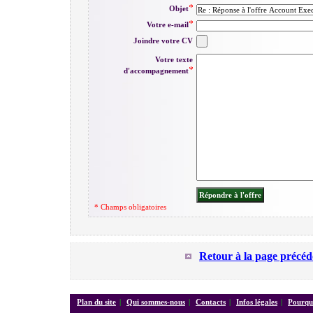
Objet
Votre e-mail
Joindre votre CV
Votre texte
d'accompagnement
* Champs obligatoires
Retour à la page précéd
Plan du site
|
Qui sommes-nous
|
Contacts
|
Infos légales
|
Pourquo