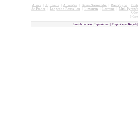
Alsace
|
Aquitaine
|
Auvergne
|
Basse-Normandie
|
Bourgogne
|
Bret
de-France
|
Langedoc-Roussillon
|
Limousin
|
Lorraine
|
Midi-Pyrénée
Côte
© Cmon
Immobilier avec Explorimmo | Emploi avec Keljob 