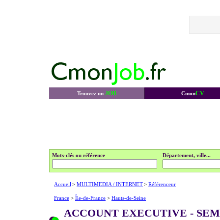
JOB
CV
Trouvez un
Cmon
Mots-clés ou référence
Département, ville...
Accueil
>
MULTIMEDIA / INTERNET
>
Référenceur
France
>
Île-de-France
>
Hauts-de-Seine
ACCOUNT EXECUTIVE - SE