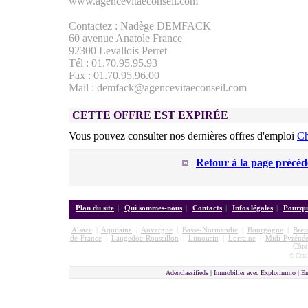
www.agencevitaeconseil.com
Contactez : Nadège DEMFACK
60 avenue Anatole France
92300 Levallois Perret
Tél : 01.70.95.95.93
Fax : 01.70.95.96.00
Mail : demfack@agencevitaeconseil.com
CETTE OFFRE EST EXPIRÉE
Vous pouvez consulter nos dernières offres d'emploi
Ch
Retour à la page précéd
Plan du site
|
Qui sommes-nous
|
Contacts
|
Infos légales
|
Pourquo
Alsace
|
Aquitaine
|
Auvergne
|
Basse-Normandie
|
Bourgogne
|
Bret
de-France
|
Langedoc-Roussillon
|
Limousin
|
Lorraine
|
Midi-Pyrénée
Côte
© Cmon
Adenclassifieds | Immobilier avec Explorimmo | E