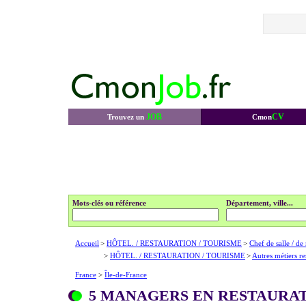
JOB
CV
Trouvez un
Cmon
Mots-clés ou référence
Département, ville...
Accueil
>
HÔTEL. / RESTAURATION / TOURISME
>
Chef de salle / de
>
HÔTEL. / RESTAURATION / TOURISME
>
Autres métiers re
France
>
Île-de-France
5 MANAGERS EN RESTAURATI