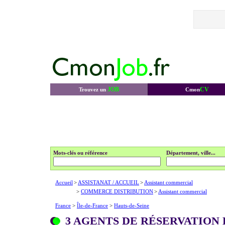
JOB
CV
Trouvez un
Cmon
Mots-clés ou référence
Département, ville...
Accueil
>
ASSISTANAT / ACCUEIL
>
Assistant commercial
>
COMMERCE DISTRIBUTION
>
Assistant commercial
France
>
Île-de-France
>
Hauts-de-Seine
3 AGENTS DE RÉSERVATION 