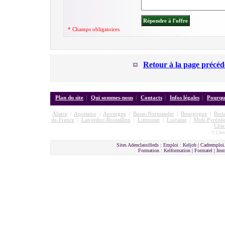
* Champs obligatoires
Retour à la page précéd
Plan du site
|
Qui sommes-nous
|
Contacts
|
Infos légales
|
Pourquo
Alsace
|
Aquitaine
|
Auvergne
|
Basse-Normandie
|
Bourgogne
|
Bret
de-France
|
Langedoc-Roussillon
|
Limousin
|
Lorraine
|
Midi-Pyrénée
Côte
© Cmon
Sites Adenclassifieds : Emploi : Keljob | Cadremploi.
Formation : Kelformation | Formatel | I