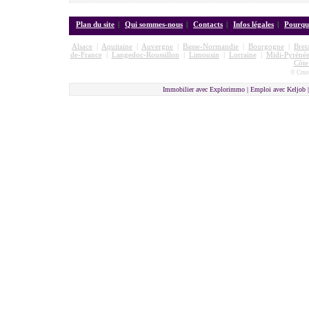
Plan du site
|
Qui sommes-nous
|
Contacts
|
Infos légales
|
Pourquo
Alsace
|
Aquitaine
|
Auvergne
|
Basse-Normandie
|
Bourgogne
|
Bret
de-France
|
Langedoc-Roussillon
|
Limousin
|
Lorraine
|
Midi-Pyrénée
Côte
© Cmon
Immobilier avec Explorimmo | Emploi avec Keljob 