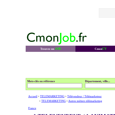
JOB
CV
Trouvez un
Cmon
Mots-clés ou référence
Département, ville...
Accueil
>
TELEMARKETING
>
Télévendeur / Télémarketeur
>
TELEMARKETING
>
Autres métiers télémarketing
France