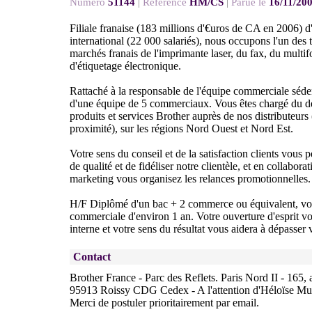
Numéro
51144
|
Référence
HM/CS
|
Parue le
16/11/20
Filiale franaise (183 millions d'€uros de CA en 2006) 
international (22 000 salariés), nous occupons l'un des 
marchés franais de l'imprimante laser, du fax, du multif
d'étiquetage électronique.
Rattaché à la responsable de l'équipe commerciale séden
d'une équipe de 5 commerciaux. Vous êtes chargé du d
produits et services Brother auprès de nos distributeurs
proximité), sur les régions Nord Ouest et Nord Est.
Votre sens du conseil et de la satisfaction clients vous 
de qualité et de fidéliser notre clientèle, et en collabor
marketing vous organisez les relances promotionnelles.
H/F Diplômé d'un bac + 2 commerce ou équivalent, vo
commerciale d'environ 1 an. Votre ouverture d'esprit v
interne et votre sens du résultat vous aidera à dépasser v
Contact
Brother France - Parc des Reflets. Paris Nord II - 165,
95913 Roissy CDG Cedex - A l'attention d'Héloïse Mu
Merci de postuler prioritairement par email.