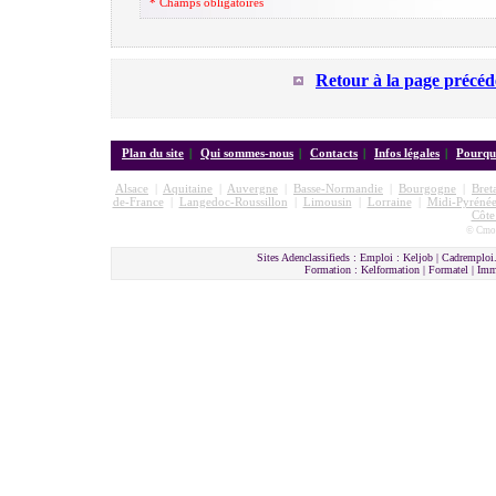
* Champs obligatoires
Retour à la page précéd
Plan du site
|
Qui sommes-nous
|
Contacts
|
Infos légales
|
Pourquo
Alsace
|
Aquitaine
|
Auvergne
|
Basse-Normandie
|
Bourgogne
|
Bret
de-France
|
Langedoc-Roussillon
|
Limousin
|
Lorraine
|
Midi-Pyrénée
Côte
© Cmon
Sites Adenclassifieds : Emploi : Keljob | Cadremploi.
Formation : Kelformation | Formatel | I