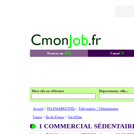
JOB
CV
Trouvez un
Cmon
Mots-clés ou référence
Département, ville...
Accueil
>
TELEMARKETING
>
Télévendeur / Télémarketeur
France
>
Île-de-France
>
Val-d'Oise
1 COMMERCIAL SÉDENTAIRE