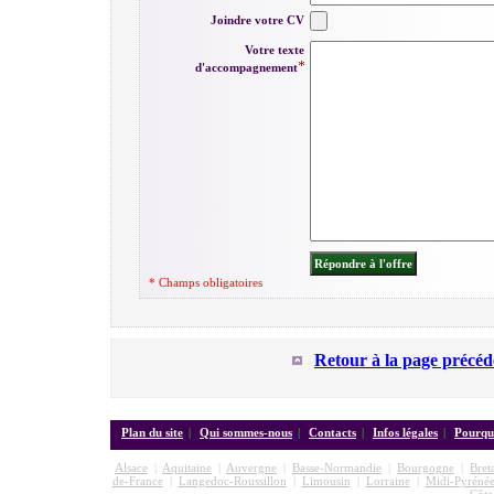
Joindre votre CV
Votre texte
d'accompagnement
* Champs obligatoires
Retour à la page précéd
Plan du site
|
Qui sommes-nous
|
Contacts
|
Infos légales
|
Pourquo
Alsace
|
Aquitaine
|
Auvergne
|
Basse-Normandie
|
Bourgogne
|
Bret
de-France
|
Langedoc-Roussillon
|
Limousin
|
Lorraine
|
Midi-Pyrénée