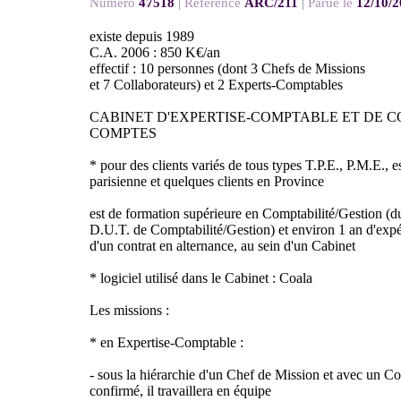
Numéro
47518
|
Référence
ARC/211
|
Parue le
12/10/
existe depuis 1989
C.A. 2006 : 850 K€/an
effectif : 10 personnes (dont 3 Chefs de Missions
et 7 Collaborateurs) et 2 Experts-Comptables
CABINET D'EXPERTISE-COMPTABLE ET DE 
COMPTES
* pour des clients variés de tous types T.P.E., P.M.E., e
parisienne et quelques clients en Province
est de formation supérieure en Comptabilité/Gestion (d
D.U.T. de Comptabilité/Gestion) et environ 1 an d'exp
d'un contrat en alternance, au sein d'un Cabinet
* logiciel utilisé dans le Cabinet : Coala
Les missions :
* en Expertise-Comptable :
- sous la hiérarchie d'un Chef de Mission et avec un C
confirmé, il travaillera en équipe