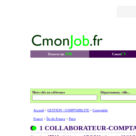
JOB
CV
Trouvez un
Cmon
Mots-clés ou référence
Département, ville...
Accueil
>
GESTION / COMPTABILITE
>
Comptable
France
>
Île-de-France
>
Paris
1 COLLABORATEUR-COMPTA