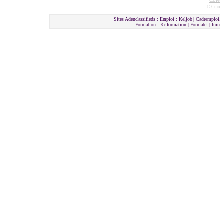
Côte
© Cmon
Sites Adenclassifieds : Emploi : Keljob | Cadremploi.
Formation : Kelformation | Formatel | I