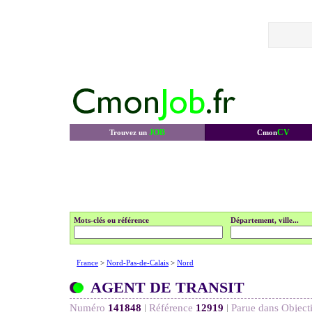
JOB
CV
Trouvez un
Cmon
Mots-clés ou référence
Département, ville...
France
>
Nord-Pas-de-Calais
>
Nord
AGENT DE TRANSIT
Numéro
141848
|
Référence
12919
|
Parue dans Object