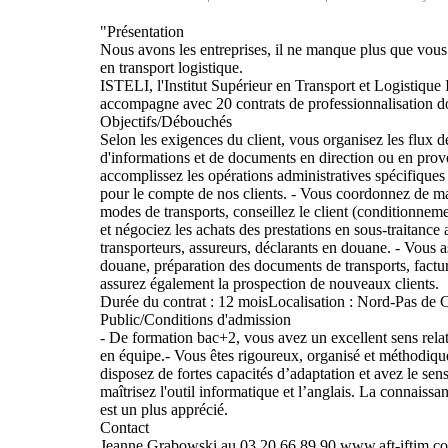
"Présentation
Nous avons les entreprises, il ne manque plus que vou
en transport logistique.
ISTELI, l'Institut Supérieur en Transport et Logistique 
accompagne avec 20 contrats de professionnalisation don
Objectifs/Débouchés
Selon les exigences du client, vous organisez les flux 
d'informations et de documents en direction ou en prov
accomplissez les opérations administratives spécifiques
pour le compte de nos clients. - Vous coordonnez de ma
modes de transports, conseillez le client (conditionneme
et négociez les achats des prestations en sous-traitance
transporteurs, assureurs, déclarants en douane. - Vous as
douane, préparation des documents de transports, factu
assurez également la prospection de nouveaux clients.
Durée du contrat : 12 moisLocalisation : Nord-Pas de C
Public/Conditions d'admission
- De formation bac+2, vous avez un excellent sens relati
en équipe.- Vous êtes rigoureux, organisé et méthodique
disposez de fortes capacités d’adaptation et avez le sen
maîtrisez l'outil informatique et l’anglais. La connaissa
est un plus apprécié.
Contact
Jeanne Grabowski au 03 20 66 89 90 www.aft-iftim.com