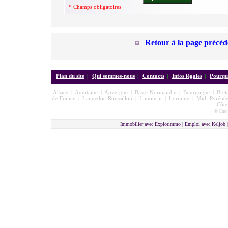
* Champs obligatoires
Retour à la page précéd
Plan du site
|
Qui sommes-nous
|
Contacts
|
Infos légales
|
Pourquo
Alsace
|
Aquitaine
|
Auvergne
|
Basse-Normandie
|
Bourgogne
|
Bret
de-France
|
Langedoc-Roussillon
|
Limousin
|
Lorraine
|
Midi-Pyrénée
Côte
© Cmon
Immobilier avec Explorimmo | Emploi avec Keljob 