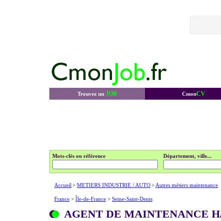
JOB
CV
Trouvez un
Cmon
Mots-clés ou référence
Département, ville...
Accueil
>
METIERS INDUSTRIE / AUTO
>
Autres métiers maintenance
France
>
Île-de-France
>
Seine-Saint-Denis
AGENT DE MAINTENANCE H