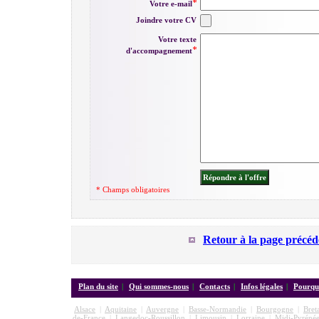
Votre e-mail
Joindre votre CV
Votre texte
d'accompagnement
* Champs obligatoires
Retour à la page précéd
Plan du site
|
Qui sommes-nous
|
Contacts
|
Infos légales
|
Pourquo
Alsace
|
Aquitaine
|
Auvergne
|
Basse-Normandie
|
Bourgogne
|
Bret
de-France
|
Langedoc-Roussillon
|
Limousin
|
Lorraine
|
Midi-Pyrénée