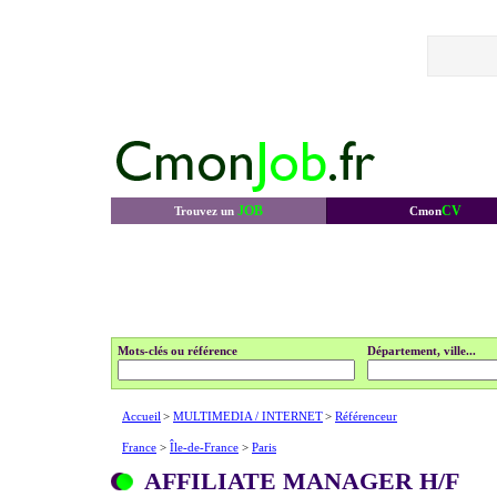
JOB
CV
Trouvez un
Cmon
Mots-clés ou référence
Département, ville...
Accueil
>
MULTIMEDIA / INTERNET
>
Référenceur
France
>
Île-de-France
>
Paris
AFFILIATE MANAGER H/F