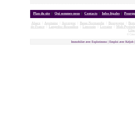
Plan du site
|
Qui sommes-nous
|
Contacts
|
Infos légales
|
Pourquo
Alsace
|
Aquitaine
|
Auvergne
|
Basse-Normandie
|
Bourgogne
|
Bret
de-France
|
Langedoc-Roussillon
|
Limousin
|
Lorraine
|
Midi-Pyrénée
Côte
© Cmon
Immobilier avec Explorimmo | Emploi avec Keljob 