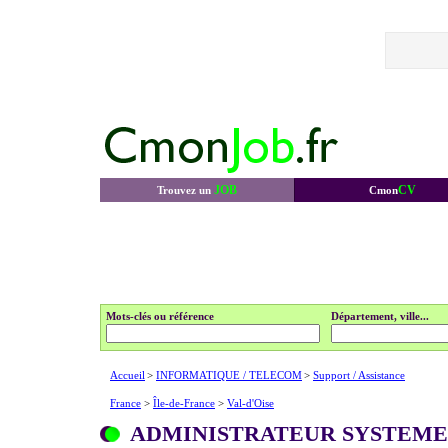
JOB
CV
Trouvez un
Cmon
Mots-clés ou référence
Département, ville...
Accueil
>
INFORMATIQUE / TELECOM
>
Support / Assistance
France
>
Île-de-France
>
Val-d'Oise
ADMINISTRATEUR SYSTEME 