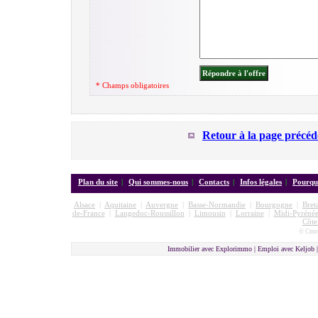
* Champs obligatoires
Retour à la page précéd
Plan du site
|
Qui sommes-nous
|
Contacts
|
Infos légales
|
Pourquo
Alsace
|
Aquitaine
|
Auvergne
|
Basse-Normandie
|
Bourgogne
|
Bret
de-France
|
Langedoc-Roussillon
|
Limousin
|
Lorraine
|
Midi-Pyrénée
Côte
© Cmon
Immobilier avec Explorimmo | Emploi avec Keljob 