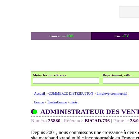
JOB
CV
Trouvez un
Cmon
Mots-clés ou référence
Département, ville...
Accueil
>
COMMERCE DISTRIBUTION
>
Employé commercial
France
>
Île-de-France
>
Paris
ADMINISTRATEUR DES VENT
Numéro
25880
|
Référence
BI/CAD/736
|
Parue le
28/0
Depuis 2001, nous connaissons une croissance à deux 
site marchand grand public incontournable en France et