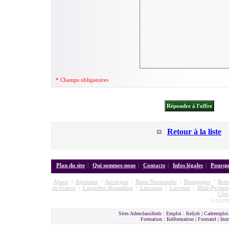
* Champs obligatoires
Retour à la liste
Plan du site
|
Qui sommes-nous
|
Contacts
|
Infos légales
|
Pourquo
Alsace
|
Aquitaine
|
Auvergne
|
Basse-Normandie
|
Bourgogne
|
Bret
de-France
|
Langedoc-Roussillon
|
Limousin
|
Lorraine
|
Midi-Pyrénée
Côte
© CADRE
Sites Adenclassifieds : Emploi : Keljob | Cadremploi.
Formation : Kelformation | Formatel | I